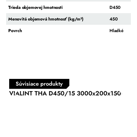
Trieda objemovej hmotnosti
D450
Menovitá objemová hmotnosť (kg/m³)
450
Povrch
Hladké
Súvisiace produkty
VIALINT THA D450/15 3000x200x150
VI