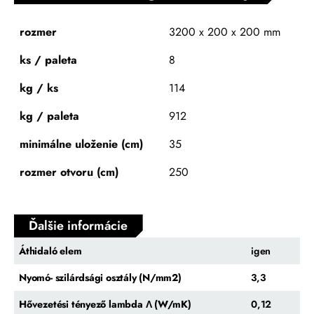
rozmer
3200 x 200 x 200 mm
ks / paleta
8
kg / ks
114
kg / paleta
912
minimálne uloženie (cm)
35
rozmer otvoru (cm)
250
Ďalšie informácie
Áthidaló elem
igen
Nyomó- szilárdsági osztály (N/mm2)
3,3
Hővezetési tényező lambda Λ (W/mK)
0,12