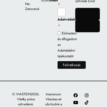
DOKUMENTY
KARIÉRA
záhrade život.
*
Ne:
Zatvorené
gomb
Adatvédelem
*
gomb
Elolvastam
és elfogadom
az
Adatvédelmi
tájékoztatót
© VIASTEIN2026.
Impressum
Všetky práva
Všeobecné
vyhradené.
obchodné a