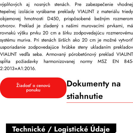
výplňových aj nosných stenách. Pre zabezpečenie vhodnej
tepelnej izolácie vyrábame preklady VIALINT z materiálu triedy
objemovej hmotnosti D450, prispôsobené bežným rozmerom
otvorov. Preklad je zladený s našimi murovacími prvkami, má
rovnakú výšku prvku 20 cm a šírku zodpovedajúcu rozmerovému
systému muriva. Pri stenách širších ako 20 cm je možné vytvoriť
usporiadanie zodpovedajúce hrúbke steny ukladaním prekladov
VIALINT vedľa seba. Armovaný pórobetónový preklad VIALINT
spĺňa požiadavky harmonizovanej normy MSZ EN 845-
2:2013+A1:2016.
Dokumenty na
Žiadosť o cenovú
ponuku
stiahnutie
Technické / Logistické Údaje