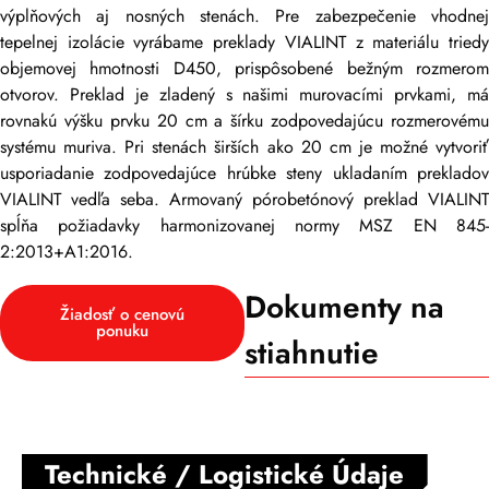
výplňových aj nosných stenách. Pre zabezpečenie vhodnej
tepelnej izolácie vyrábame preklady VIALINT z materiálu triedy
objemovej hmotnosti D450, prispôsobené bežným rozmerom
otvorov. Preklad je zladený s našimi murovacími prvkami, má
rovnakú výšku prvku 20 cm a šírku zodpovedajúcu rozmerovému
systému muriva. Pri stenách širších ako 20 cm je možné vytvoriť
usporiadanie zodpovedajúce hrúbke steny ukladaním prekladov
VIALINT vedľa seba. Armovaný pórobetónový preklad VIALINT
spĺňa požiadavky harmonizovanej normy MSZ EN 845-
2:2013+A1:2016.
Dokumenty na
Žiadosť o cenovú
ponuku
stiahnutie
Technické / Logistické Údaje