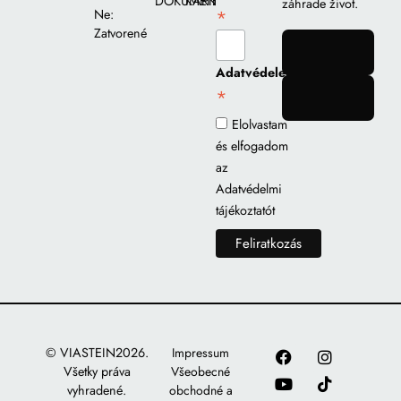
DOKUMENTY
KARIÉRA
záhrade život.
*
Ne:
Zatvorené
gomb
Adatvédelem
*
gomb
Elolvastam
és elfogadom
az
Adatvédelmi
tájékoztatót
© VIASTEIN2026.
Impressum
Všetky práva
Všeobecné
vyhradené.
obchodné a