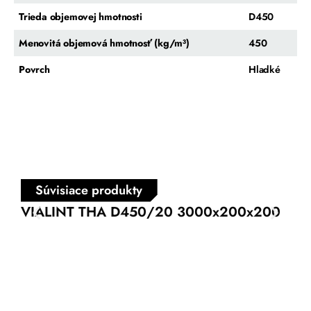
Trieda objemovej hmotnosti
D450
Menovitá objemová hmotnosť (kg/m³)
450
Povrch
Hladké
Súvisiace produkty
VIALINT THA D450/20 3000x200x200
VI