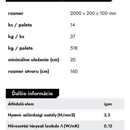
rozmer
2000 x 200 x 100 mm
ks / paleta
14
kg / ks
37
kg / paleta
518
minimálne uloženie (cm)
20
rozmer otvoru (cm)
160
Ďalšie informácie
Áthidaló elem
igen
Nyomó- szilárdsági osztály (N/mm2)
3,3
Hővezetési tényező lambda Λ (W/mK)
0,12