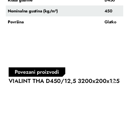
Nominalna gustina (kg/m³)
450
Površina
Glatko
Povezani proizvodi
VIALINT THA D450/12,5 3200x200x125
VI