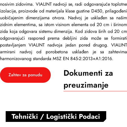
nosivim zidovima. VIALINT nadvoji se, radi odgovarajuće toplotne
izolacije, proizvode od materijala klase gustine D450, prilagođeni
uobičajenim dimenzijama otvora. Nadvoj je usklađen sa našim
zidnim elementima, sa istom visinom elementa od 20 cm i širinom
zida koja odgovara sistemu dimenzija. Kod zidova širih od 20 cm
odgovarajući raspored prema debljini zida može se formirati
postavljanjem VIALINT nadvoja jedan pored drugog. VIALINT
armirani nadvoj od porobetona usklađen je sa zahtevima
harmonizovanog standarda MSZ EN 845-2:2013+A1:2016.
Dokumenti za
Zahtev za ponudu
preuzimanje
Tehnički / Logistički Podaci