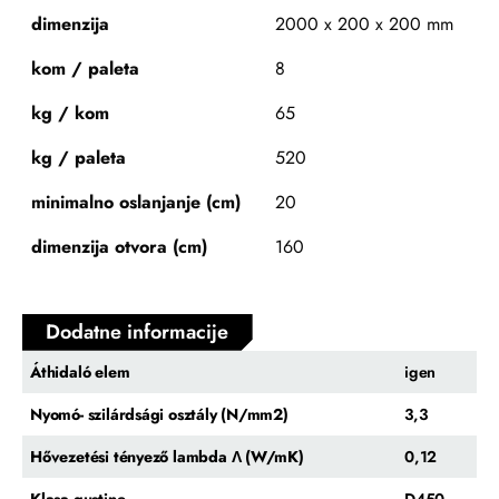
dimenzija
2000 x 200 x 200 mm
kom / paleta
8
kg / kom
65
kg / paleta
520
minimalno oslanjanje (cm)
20
dimenzija otvora (cm)
160
Dodatne informacije
Áthidaló elem
igen
Nyomó- szilárdsági osztály (N/mm2)
3,3
Hővezetési tényező lambda Λ (W/mK)
0,12
Klasa gustine
D450