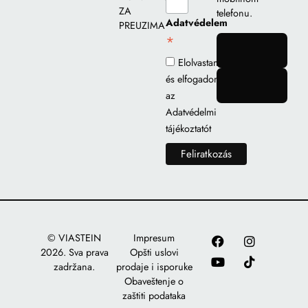
ZA
telefonu.
Adatvédelem
PREUZIMANJE
*
gomb
Elolvastam
és elfogadom
gomb
az
Adatvédelmi
tájékoztatót
© VIASTEIN
Impresum
2026. Sva prava
Opšti uslovi
zadržana.
prodaje i isporuke
Obaveštenje o
zaštiti podataka