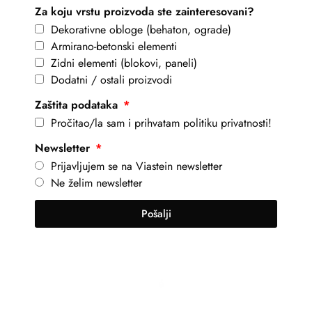
Za koju vrstu proizvoda ste zainteresovani?
Dekorativne obloge (behaton, ograde)
Armirano-betonski elementi
Zidni elementi (blokovi, paneli)
Dodatni / ostali proizvodi
Zaštita podataka
Pročitao/la sam i prihvatam politiku privatnosti!
Newsletter
Prijavljujem se na Viastein newsletter
Ne želim newsletter
Pošalji
+381 69 101 8030