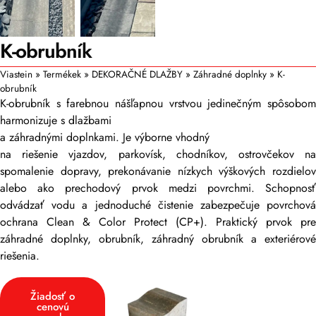
K-obrubník
Viastein
»
Termékek
»
DEKORAČNÉ DLAŽBY
»
Záhradné doplnky
»
K-
obrubník
K-obrubník s farebnou nášľapnou vrstvou jedinečným spôsobom
harmonizuje s dlažbami
a záhradnými doplnkami. Je výborne vhodný
na riešenie vjazdov, parkovísk, chodníkov, ostrovčekov na
spomalenie dopravy, prekonávanie nízkych výškových rozdielov
alebo ako prechodový prvok medzi povrchmi. Schopnosť
odvádzať vodu a jednoduché čistenie zabezpečuje povrchová
ochrana Clean & Color Protect (CP+). Praktický prvok pre
záhradné doplnky, obrubník, záhradný obrubník a exteriérové
riešenia.
Žiadosť o
cenovú