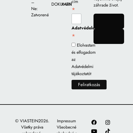
cím
–
DOKUMENTY
KARIÉRA
záhrade život.
*
Ne:
Zatvorené
gomb
Adatvédelem
*
gomb
Elolvastam
és elfogadom
az
Adatvédelmi
tájékoztatót
© VIASTEIN2026.
Impressum
Všetky práva
Všeobecné