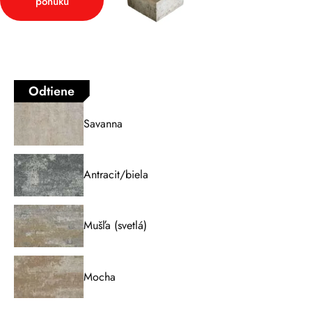
ponuku
Odtiene
Savanna
Antracit/biela
Mušľa (svetlá)
Mocha