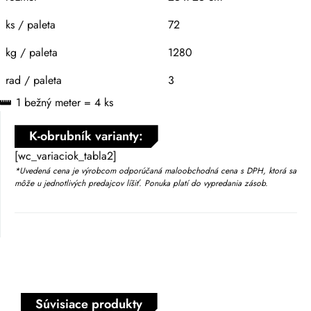
ks / paleta
72
kg / paleta
1280
rad / paleta
3
1 bežný meter = 4 ks
K-obrubník varianty:
[wc_variaciok_tabla2]
*Uvedená cena je výrobcom odporúčaná maloobchodná cena s DPH, ktorá sa
môže u jednotlivých predajcov líšiť. Ponuka platí do vypredania zásob.
Súvisiace produkty