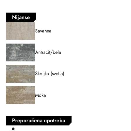
Nijanse
Savanna
Antracit/bela
Školjka (svetla)
Moka
Preporučena upotreba