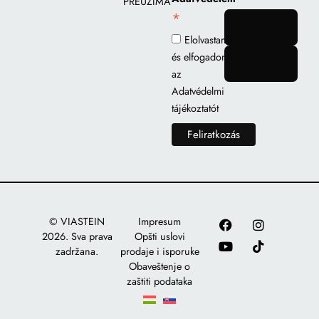
PREUZIMANJE
*
gomb
Elolvastam
és elfogadom
gomb
az
Adatvédelmi
tájékoztatót
© VIASTEIN
Impresum
2026. Sva prava
Opšti uslovi
zadržana.
prodaje i isporuke
Obaveštenje o
zaštiti podataka