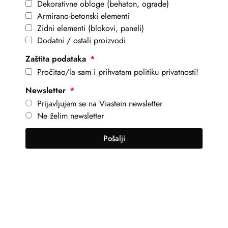
Dekorativne obloge (behaton, ograde)
Armirano-betonski elementi
Zidni elementi (blokovi, paneli)
Dodatni / ostali proizvodi
Zaštita podataka
Pročitao/la sam i prihvatam politiku privatnosti!
Newsletter
Prijavljujem se na Viastein newsletter
Ne želim newsletter
Pošalji
+381 69 101 8030
info@viastein.hu