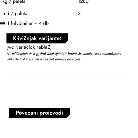
kg / paleta
1280
red / paleta
3
1 folyóméter = 4 db
K-ivičnjak varijante:
[wc_variaciok_tabla2]
*A feltüntetett ár a gyártó által ajánlott bruttó ár, amely viszonteladónként
változhat. Az ajánlat a készlet erejéig érvényes.
Povezani proizvodi