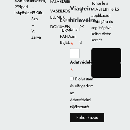
425
Biharkeresztes,
7:00
FALAZÓELEMEK
GALÉRIA
Töltse le a
999
Ipari
–
Viastein
VIASTEIN térkő
VASBETON
KAPCSOLAT
info@viastein.hu
park
17:00
applikációt
ELEMEK
hírlevélre
Szo
KARRIER
mobiljára és
–
DOKUMENTUMOK
segítségével
Email
TERMÉK
V:
keltse életre
PANASZ
cím
Zárva
kertjét.
BEJELENTÉS
*
gomb
Adatvédelem
*
gomb
Elolvastam
és elfogadom
az
Adatvédelmi
tájékoztatót