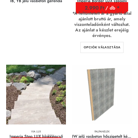
IB, YB jelű vasbeton gerenda
Imperia Border LUX szegély
2.990
Ft
/ db
*A feltüntetett ár a gyártó által
ajánlott bruttó ár, amely
viszonteladónként változhat.
Az ajánlat a készlet erejéig
érvényes.
OPCIÓK VÁLASZTÁSA
VIA LUX
FALPANELEK
Imperia Step LUX blokklépcső
IW jelű vasbeton hőszigetelt kéregfal