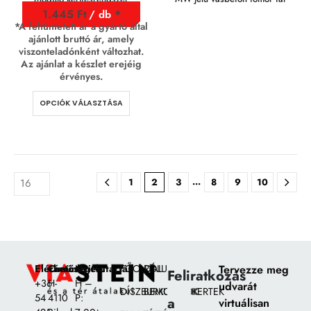
1.445
Ft
/ db
*A feltüntetett ár a gyártó által
ajánlott bruttó ár, amely
viszonteladónként változhat.
Az ajánlat a készlet erejéig
érvényes.
OPCIÓK VÁLASZTÁSA
…
1
2
3
8
9
10
Elérhetőségek:
Címünk:
Nyitvatartás
FŐOLDAL
RÓLUNK
Tervezze meg
Feliratkozás
+36
H-
H –
udvarát
DÍSZBURKOLATOK
BEMUTATÓKERTEK
54
4110
P:
a
virtuálisan