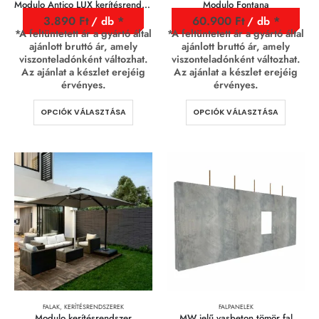
Modulo Antico LUX kerítésrendszer
Modulo Fontana
3.890
Ft
60.900
Ft
/ db
/ db
*A feltüntetett ár a gyártó által
*A feltüntetett ár a gyártó által
ajánlott bruttó ár, amely
ajánlott bruttó ár, amely
viszonteladónként változhat.
viszonteladónként változhat.
Az ajánlat a készlet erejéig
Az ajánlat a készlet erejéig
érvényes.
érvényes.
OPCIÓK VÁLASZTÁSA
OPCIÓK VÁLASZTÁSA
FALAK, KERÍTÉSRENDSZEREK
FALPANELEK
Modulo kerítésrendszer
MW jelű vasbeton tömör fal