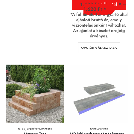
1.400
Ft
–
/db - tól
1.620
Ft
*A feltüntetett ár a gyártó által
ajánlott bruttó ár, amely
viszonteladónként változhat.
Az ajánlat a készlet erejéig
érvényes.
OPCIÓK VÁLASZTÁSA
FALAK, KERÍTÉSRENDSZEREK
FÖDÉMELEMEK
Mattone Tres
MD jelű vasbeton tömör lemezelem