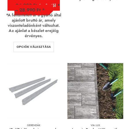
24.990
Ft
/ m² - től
–
28.990
Ft
*A feltüntetett ár a gyártó által
ajánlott bruttó ár, amely
viszonteladónként változhat.
Az ajánlat a készlet erejéig
érvényes.
OPCIÓK VÁLASZTÁSA
GERENDÁK
VIA LUX