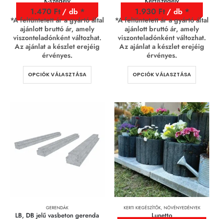
K-szegély
Kertiszegély
1.470
Ft
1.930
Ft
/ db
/ db
*A feltüntetett ár a gyártó által
*A feltüntetett ár a gyártó által
ajánlott bruttó ár, amely
ajánlott bruttó ár, amely
viszonteladónként változhat.
viszonteladónként változhat.
Az ajánlat a készlet erejéig
Az ajánlat a készlet erejéig
érvényes.
érvényes.
OPCIÓK VÁLASZTÁSA
OPCIÓK VÁLASZTÁSA
GERENDÁK
KERTI KIEGÉSZÍTŐK
,
NÖVÉNYEDÉNYEK
LB, DB jelű vasbeton gerenda
Lunetto