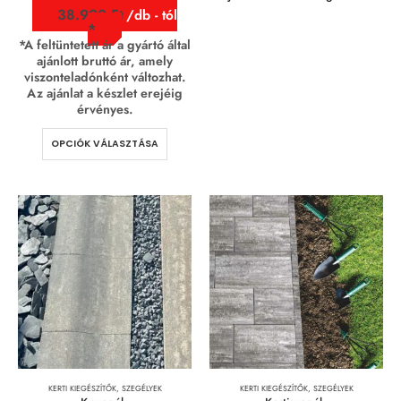
38.990
Ft
/db - tól
*A feltüntetett ár a gyártó által
ajánlott bruttó ár, amely
viszonteladónként változhat.
Az ajánlat a készlet erejéig
érvényes.
OPCIÓK VÁLASZTÁSA
KERTI KIEGÉSZÍTŐK
,
SZEGÉLYEK
KERTI KIEGÉSZÍTŐK
,
SZEGÉLYEK