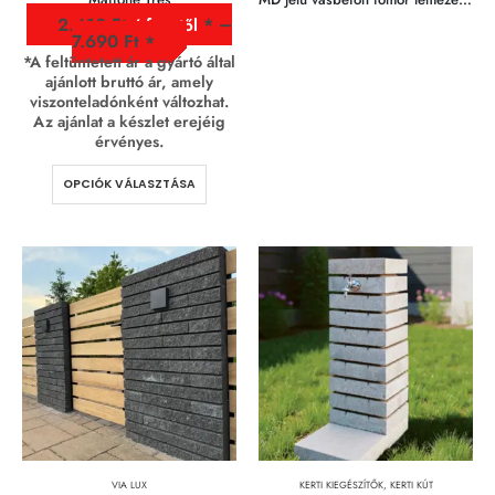
2.410
Ft
–
/ fm - től
7.690
Ft
*A feltüntetett ár a gyártó által
ajánlott bruttó ár, amely
viszonteladónként változhat.
Az ajánlat a készlet erejéig
érvényes.
OPCIÓK VÁLASZTÁSA
VIA LUX
KERTI KIEGÉSZÍTŐK
,
KERTI KÚT