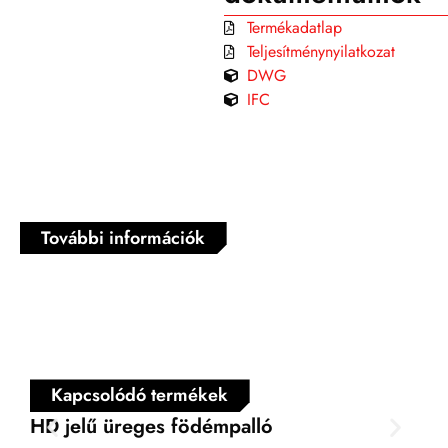
Termékadatlap
Teljesítménynyilatkozat
DWG
IFC
További információk
Kapcsolódó termékek
HD jelű üreges födémpalló
FD 