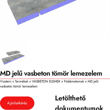
MD jelű vasbeton tömör lemezelem
Viastein
»
Termékek
»
VASBETON ELEMEK
»
Födémelemek
»
MD jelű
vasbeton tömör lemezelem
Letölthető
Ajánlatkérés
dokumentumok