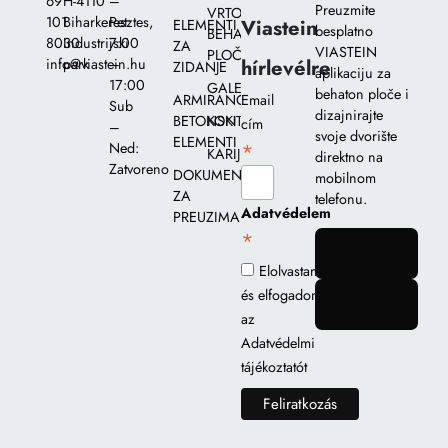
69
H-4110
–
Preuzmite
VRTOVI
101
Biharkeresztes,
Pet:
Viastein
ELEMENTI
besplatno
BEHATON
8030
Industrijski
7:00
ZA
VIASTEIN
PLOČA
hírlevélre
info@viastein.hu
park
–
ZIDANJE
aplikaciju za
17:00
GALERIJA
behaton ploče i
ARMIRANO-
Email
Sub
dizajnirajte
BETONSKI
KONTAKT
cím
–
svoje dvorište
ELEMENTI
*
Ned:
KARIJERA
direktno na
Zatvoreno
DOKUMENTI
mobilnom
ZA
telefonu.
Adatvédelem
PREUZIMANJE
*
gomb
Elolvastam
és elfogadom
gomb
az
Adatvédelmi
tájékoztatót