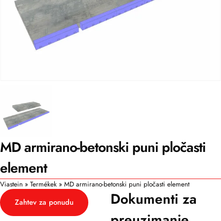
MD armirano-betonski puni pločasti
element
Viastein
»
Termékek
»
MD armirano-betonski puni pločasti element
Dokumenti za
Zahtev za ponudu
preuzimanje