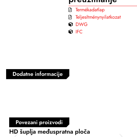
Termékadatlap
Teljesítménynyilatkozat
DWG
IFC
Dodatne informacije
Povezani proizvodi
HD šuplja međuspratna ploča
FD 