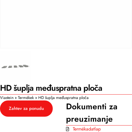
HD šuplja međuspratna ploča
Viastein
»
Termékek
»
HD šuplja međuspratna ploča
Dokumenti za
Zahtev za ponudu
preuzimanje
Termékadatlap