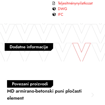
Teljesítménynyilatkozat
DWG
IFC
Dodatne informacije
Povezani proizvodi
MD armirano-betonski puni pločasti
FD 
element
međ