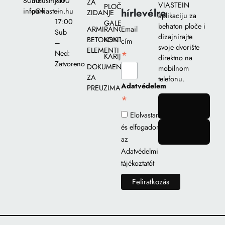
8030
Industrijski
7:00
ZA
VIASTEIN
PLOČA
hírlevélre
info@viastein.hu
park
–
ZIDANJE
aplikaciju za
17:00
GALERIJA
behaton ploče i
ARMIRANO-
Email
Sub
dizajnirajte
BETONSKI
KONTAKT
cím
–
svoje dvorište
ELEMENTI
*
Ned:
KARIJERA
direktno na
Zatvoreno
DOKUMENTI
mobilnom
ZA
telefonu.
Adatvédelem
PREUZIMANJE
*
gomb
Elolvastam
és elfogadom
gomb
az
Adatvédelmi
tájékoztatót