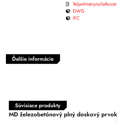
Teljesítménynyilatkozat
DWG
IFC
Ďalšie informácie
Súvisiace produkty
MD železobetónový plný doskový prvok
FD 
pr