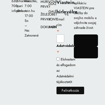
630
Biharkeresztes,
Pia::
Viastein
MURIVOVÉ
aplikáciu
DLAŽIEB
700
Ipari
7:00
PRVKY
VIASTEIN pre
hírlevélre
info@viastein.hu
park
–
GALÉRIA
dlažby do
ŽELEZOBETÓNOVÉ
17:00
svojho mobilu a
PRVKY
KONTAKT
Email
So
vdýchnite svojej
cím
–
DOKUMENTY
KARIÉRA
záhrade život.
*
Ne:
Zatvorené
gomb
Adatvédelem
*
gomb
Elolvastam
és elfogadom
az
Adatvédelmi
tájékoztatót