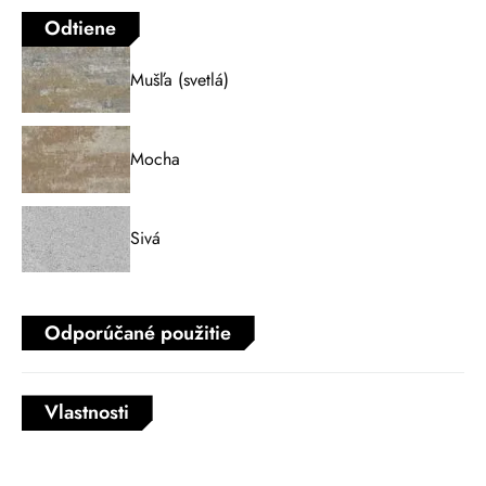
Odtiene
Mušľa (svetlá)
Mocha
Sivá
Odporúčané použitie
Vlastnosti