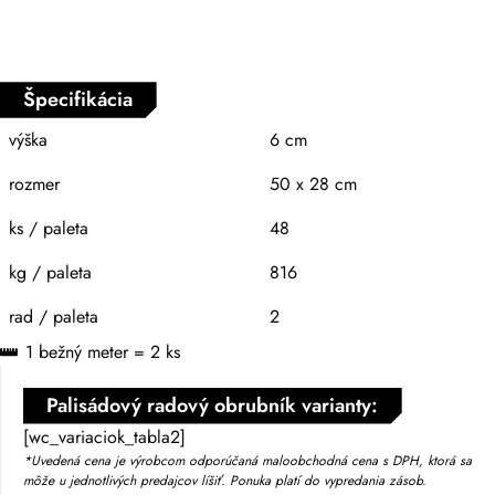
Špecifikácia
výška
6 cm
rozmer
50 x 28 cm
ks / paleta
48
kg / paleta
816
rad / paleta
2
1 bežný meter = 2 ks
Palisádový radový obrubník varianty:
[wc_variaciok_tabla2]
*Uvedená cena je výrobcom odporúčaná maloobchodná cena s DPH, ktorá sa
môže u jednotlivých predajcov líšiť. Ponuka platí do vypredania zásob.