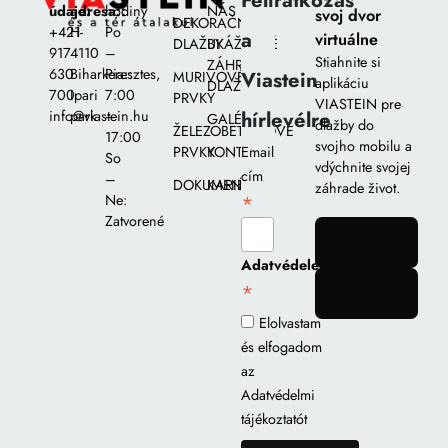
údaje:
adresa::
hodiny
NÁS
svoj dvor
DEKORAČNÉ
+421
H-
Po
a
virtuálne
DLAŽBY
UKÁŽKOVÉ
917
4110
–
Stiahnite si
ZÁHRADY
630
Biharkeresztes,
Pia::
Viastein
MURIVOVÉ
aplikáciu
DLAŽIEB
700
Ipari
7:00
PRVKY
VIASTEIN pre
hírlevélre
info@viastein.hu
park
–
GALÉRIA
dlažby do
ŽELEZOBETÓNOVÉ
17:00
svojho mobilu a
PRVKY
KONTAKT
Email
So
vdýchnite svojej
cím
–
DOKUMENTY
KARIÉRA
záhrade život.
*
Ne:
Zatvorené
gomb
Adatvédelem
*
gomb
Elolvastam
és elfogadom
az
Adatvédelmi
tájékoztatót