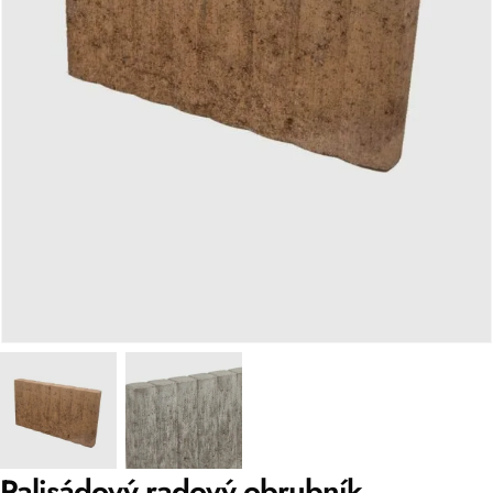
Palisádový radový obrubník