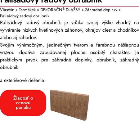
Viastein
»
Termékek
»
DEKORAČNÉ DLAŽBY
»
Záhradné doplnky
»
Palisádový radový obrubník
Palisádový radový obrubník je vďaka svojej výške vhodný na
vytváranie nízkych kvetinových záhonov, okrajov ciest a chodníkov
alebo aj schodov.
Svojím výnimočným, jedinečným tvarom a farebnou nášľapnou
vrstvou dodáva zabudovanej ploche osobitý charakter. Je
praktickým prvok pre záhradné doplnky, obrubník, záhradný
obrubník
a exteriérové riešenia.
Žiadosť o
cenovú
ponuku