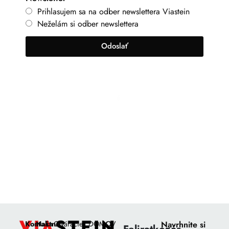
Prihlasujem sa na odber newslettera Viastein
Neželám si odber newslettera
Odoslať
+421 917 630 700
info@viastein.hu
Kontaktné
Naša
Otváracie
DOMOV
O
Navrhnite si
Feliratkozás