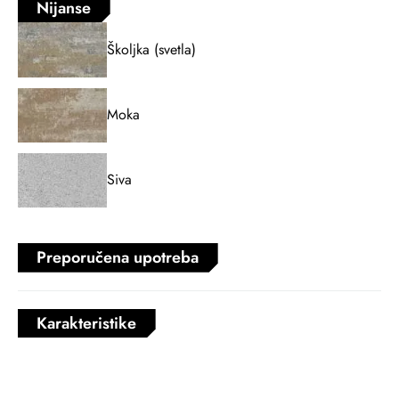
Nijanse
Školjka (svetla)
Moka
Siva
Preporučena upotreba
Karakteristike