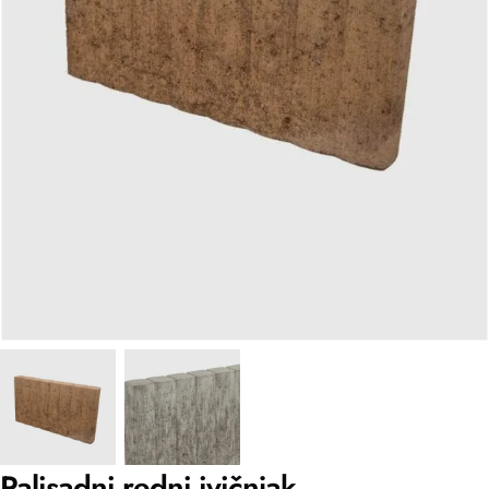
Palisadni redni ivičnjak