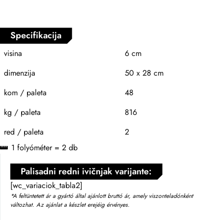
Specifikacija
visina
6 cm
dimenzija
50 x 28 cm
kom / paleta
48
kg / paleta
816
red / paleta
2
1 folyóméter = 2 db
Palisadni redni ivičnjak varijante:
[wc_variaciok_tabla2]
*A feltüntetett ár a gyártó által ajánlott bruttó ár, amely viszonteladónként
változhat. Az ajánlat a készlet erejéig érvényes.