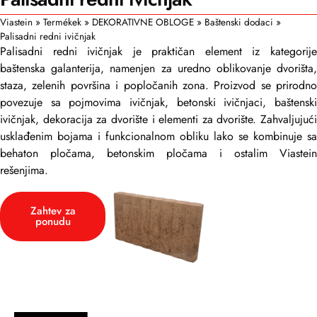
Viastein
»
Termékek
»
DEKORATIVNE OBLOGE
»
Baštenski dodaci
»
Palisadni redni ivičnjak
Palisadni redni ivičnjak je praktičan element iz kategorije
baštenska galanterija, namenjen za uredno oblikovanje dvorišta,
staza, zelenih površina i popločanih zona. Proizvod se prirodno
povezuje sa pojmovima ivičnjak, betonski ivičnjaci, baštenski
ivičnjak, dekoracija za dvorište i elementi za dvorište. Zahvaljujući
usklađenim bojama i funkcionalnom obliku lako se kombinuje sa
behaton pločama, betonskim pločama i ostalim Viastein
rešenjima.
Zahtev za
ponudu