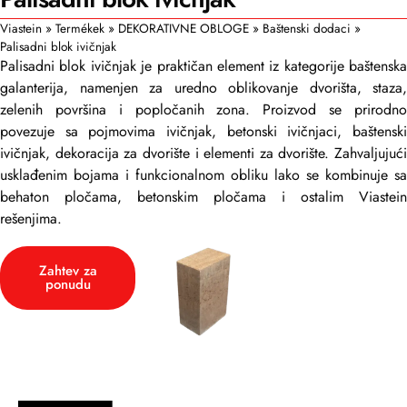
Viastein
»
Termékek
»
DEKORATIVNE OBLOGE
»
Baštenski dodaci
»
Palisadni blok ivičnjak
Palisadni blok ivičnjak je praktičan element iz kategorije baštenska
galanterija, namenjen za uredno oblikovanje dvorišta, staza,
zelenih površina i popločanih zona. Proizvod se prirodno
povezuje sa pojmovima ivičnjak, betonski ivičnjaci, baštenski
ivičnjak, dekoracija za dvorište i elementi za dvorište. Zahvaljujući
usklađenim bojama i funkcionalnom obliku lako se kombinuje sa
behaton pločama, betonskim pločama i ostalim Viastein
rešenjima.
Zahtev za
ponudu