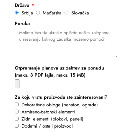
Država
Srbija
Mađarska
Slovačka
Poruka
Otpremanje planova uz zahtev za ponudu
(maks. 3 PDF fajla, maks. 15 MB)
Za koju vrstu proizvoda ste zainteresovani?
Dekorativne obloge (behaton, ograde)
Armirano-betonski elementi
Zidni elementi (blokovi, paneli)
Dodatni / ostali proizvodi