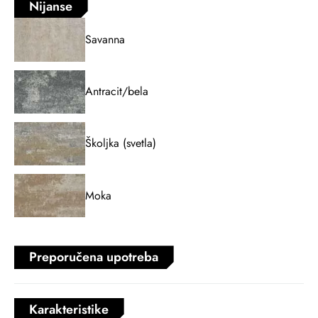
Nijanse
Savanna
Antracit/bela
Školjka (svetla)
Moka
Preporučena upotreba
Karakteristike