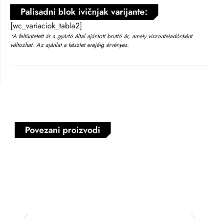
Palisadni blok ivičnjak varijante:
[wc_variaciok_tabla2]
*A feltüntetett ár a gyártó által ajánlott bruttó ár, amely viszonteladónként
változhat. Az ajánlat a készlet erejéig érvényes.
Povezani proizvodi