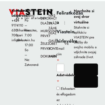
Kontaktné
Naša
Otváracie
DOMOV
O
Navrhnite si
Feliratkozás
údaje:
adresa::
hodiny
NÁS
svoj dvor
DEKORAČNÉ
+421
H-
Po
a
virtuálne
DLAŽBY
UKÁŽKOVÉ
917
4110
–
Stiahnite si
ZÁHRADY
630
Biharkeresztes,
Pia::
Viastein
MURIVOVÉ
aplikáciu
DLAŽIEB
700
Ipari
7:00
PRVKY
VIASTEIN pre
hírlevélre
info@viastein.hu
park
–
GALÉRIA
dlažby do
ŽELEZOBETÓNOVÉ
17:00
svojho mobilu a
PRVKY
KONTAKT
Email
So
vdýchnite svojej
cím
–
DOKUMENTY
KARIÉRA
záhrade život.
*
Ne:
Zatvorené
gomb
Adatvédelem
*
gomb
Elolvastam
és elfogadom
az