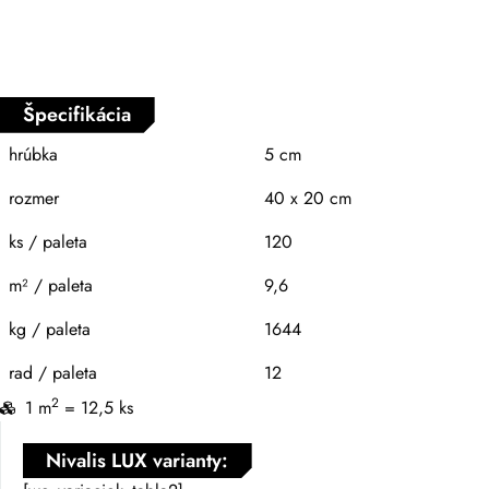
Špecifikácia
hrúbka
5 cm
rozmer
40 x 20 cm
ks / paleta
120
m² / paleta
9,6
kg / paleta
1644
rad / paleta
12
2
1 m
= 12,5 ks
Nivalis LUX varianty: