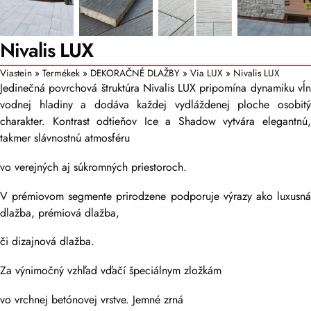
Nivalis LUX
Viastein
»
Termékek
»
DEKORAČNÉ DLAŽBY
»
Via LUX
»
Nivalis LUX
Jedinečná povrchová štruktúra Nivalis LUX pripomína dynamiku vĺn
vodnej hladiny a dodáva každej vydláždenej ploche osobitý
charakter. Kontrast odtieňov Ice a Shadow vytvára elegantnú,
takmer slávnostnú atmosféru
vo verejných aj súkromných priestoroch.
V prémiovom segmente prirodzene podporuje výrazy ako luxusná
dlažba, prémiová dlažba,
či dizajnová dlažba.
Za výnimočný vzhľad vďačí špeciálnym zložkám
vo vrchnej betónovej vrstve. Jemné zrná