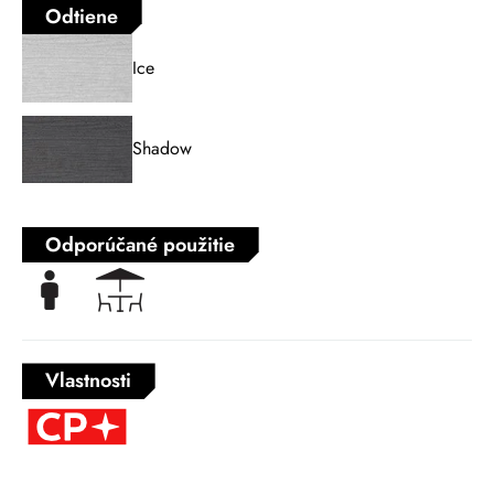
Odtiene
Ice
Shadow
Odporúčané použitie
Vlastnosti