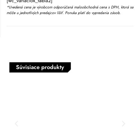
[wc_variaciok_tabla2]
*Uvedená cena je výrobcom odporúčaná maloobchodná cena s DPH, ktorá sa
môže u jednotlivých predajcov líšiť. Ponuka platí do vypredania zásob.
Súvisiace produkty