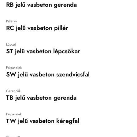
RB jelű vasbeton gerenda
Pillérek
RC jelű vasbeton pillér
Lépcső
ST jelű vasbeton lépcsőkar
Falpanelek
SW jelű vasbeton szendvicsfal
Gerendák
TB jelű vasbeton gerenda
Falpanelek
TW jelű vasbeton kéregfal