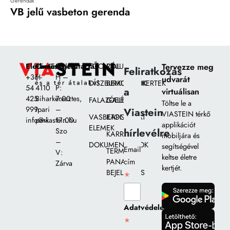
Gerendák
VB jelű vasbeton gerenda
Elérhetőségek:
Címünk:
Nyitvatartás
FŐOLDAL
RÓLUNK
Tervezze meg
Feliratkozás
+36
H-
H –
udvarát
DÍSZBURKOLATOK
BEMUTATÓKERTEK
54
4110
P:
a
virtuálisan
425
Biharkeresztes,
7:00
FALAZÓELEMEK
GALÉRIA
Töltse le a
999
Ipari
–
Viastein
VIASTEIN térkő
VASBETON
KAPCSOLAT
info@viastein.hu
park
17:00
applikációt
ELEMEK
hírlevélre
Szo
KARRIER
mobiljára és
–
DOKUMENTUMOK
segítségével
Email
TERMÉK
V:
keltse életre
PANASZ
cím
Zárva
kertjét.
BEJELENTÉS
*
gomb
Adatvédelem
*
gomb