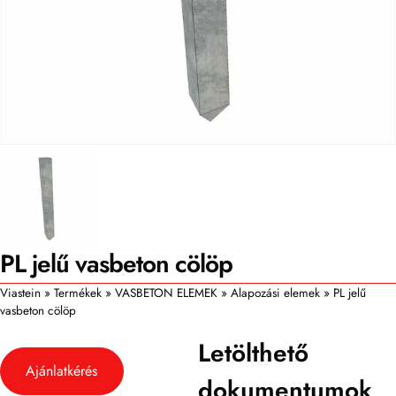
PL jelű vasbeton cölöp
Viastein
»
Termékek
»
VASBETON ELEMEK
»
Alapozási elemek
»
PL jelű
vasbeton cölöp
Letölthető
Ajánlatkérés
dokumentumok