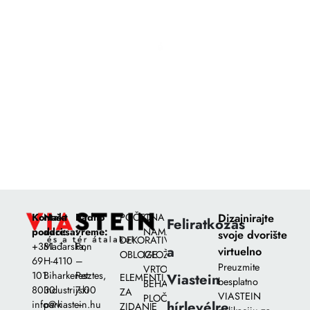
+381 69 101 8030
info@viastein.hu
Kontakt
Naša
Radno
POČETNA
O
Dizajnirajte
Feliratkozás
podaci:
adresa:
vreme:
NAMA
svoje dvorište
DEKORATIVNE
+381
Mađarska,
Pon
a
virtuelno
OBLOGE
IZLOŽBENI
69
H-4110
–
Preuzmite
VRTOVI
101
Biharkeresztes,
Pet:
Viastein
ELEMENTI
besplatno
BEHATON
8030
Industrijski
7:00
ZA
VIASTEIN
PLOČA
hírlevélre
info@viastein.hu
park
–
ZIDANJE