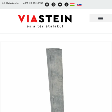
info@viastein.hu
+381 69 101 8030
DEKORATIVNE OBLOGE
DOKUMENTI ZA PREUZ
IZLOŽBENI VRTOVI BEHATON PLOČA