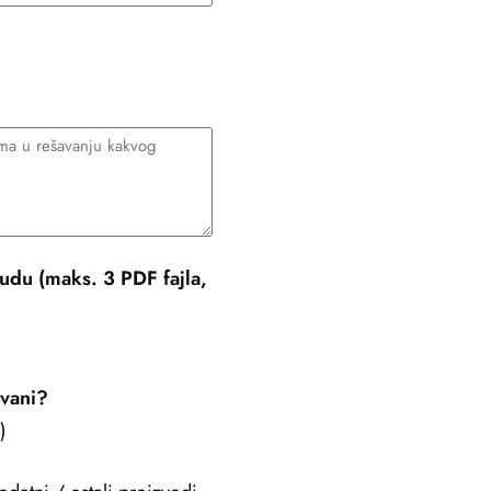
udu (maks. 3 PDF fajla,
ovani?
)