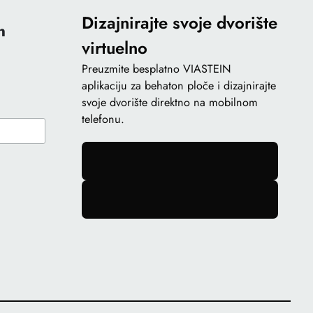
Dizajnirajte svoje dvorište
n
virtuelno
Preuzmite besplatno VIASTEIN
aplikaciju za behaton ploče i dizajnirajte
svoje dvorište direktno na mobilnom
telefonu.
gomb
gomb