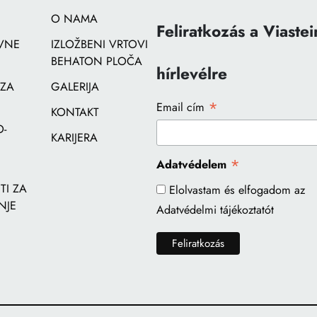
O NAMA
Feliratkozás a Viastei
VNE
IZLOŽBENI VRTOVI
BEHATON PLOČA
hírlevélre
 ZA
GALERIJA
*
Email cím
KONTAKT
-
KARIJERA
*
Adatvédelem
I ZA
Elolvastam és elfogadom az
NJE
Adatvédelmi tájékoztatót