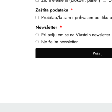
Zidni elementi (blokovi, paneli)
D
Zaštita podataka
Pročitao/la sam i prihvatam politiku pr
Newsletter
Prijavljujem se na Viastein newsletter
Ne želim newsletter
Pošalji