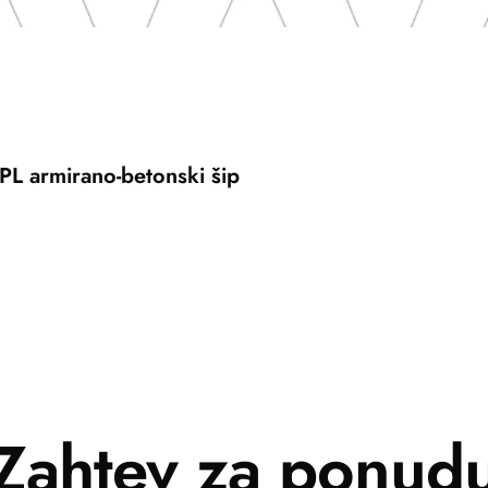
PL armirano-betonski šip
Zahtev za ponud