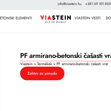
info@viastein.hu
+381 69 101 80
ETONSKI ELEMENTI
VIASTEIN VESTI
DO
PF armirano-betonski čašasti vr
Viastein
»
Termékek
»
PF armirano-betonski čašasti vrat
Zahtev za ponudu