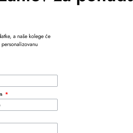
atke, a naše kolege će
li personalizovanu
+381 69 101 8030
info@viastein.hu
on