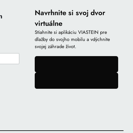
Navrhnite si svoj dvor
n
virtuálne
Stiahnite si aplikáciu VIASTEIN pre
dlažby do svojho mobilu a vdýchnite
svojej záhrade život.
gomb
gomb