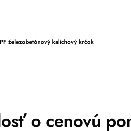
PF železobetónový kalichový krčok
dosť o cenovú po