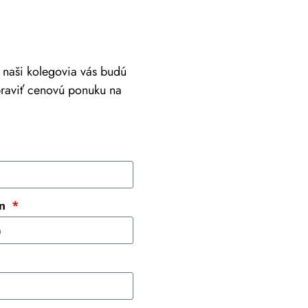
a naši kolegovia vás budú
praviť cenovú ponuku na
+421 917 630 700
info@viastein.hu
ón