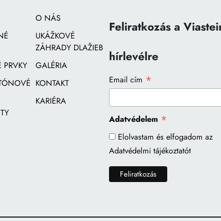
O NÁS
Feliratkozás a Viastei
NÉ
UKÁŽKOVÉ
ZÁHRADY DLAŽIEB
hírlevélre
 PRVKY
GALÉRIA
*
Email cím
ETÓNOVÉ
KONTAKT
KARIÉRA
TY
*
Adatvédelem
Elolvastam és elfogadom az
Adatvédelmi tájékoztatót