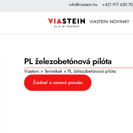
info@viastein.hu
+421 917 630 7
VIASTEIN NOVINKY
PL železobetónová pilóta
Viastein
»
Termékek
»
PL železobetónová pilóta
Žiadosť o cenovú ponuku