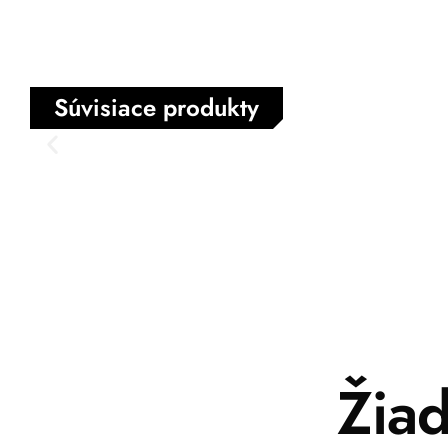
Súvisiace produkty
Žia