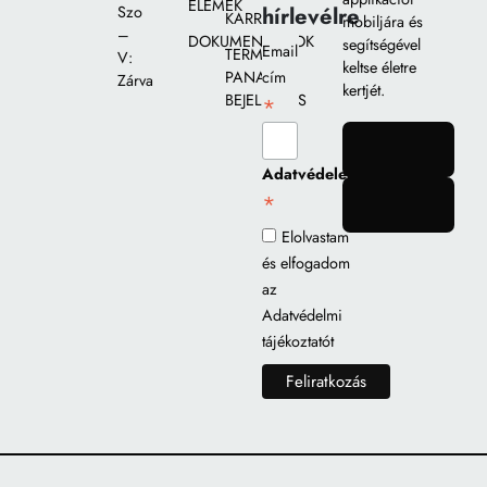
ELEMEK
hírlevélre
Szo
KARRIER
mobiljára és
–
DOKUMENTUMOK
segítségével
Email
TERMÉK
V:
keltse életre
PANASZ
cím
Zárva
kertjét.
BEJELENTÉS
*
gomb
Adatvédelem
*
gomb
Elolvastam
és elfogadom
az
Adatvédelmi
tájékoztatót