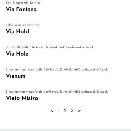
Kerti kiegészítők
,
Kerti kút
Via Fontana
Falak, kerítésrendszerek
Via Hold
Struktúrált felületű térkövek
,
Térkövek, térkőrendszerek és lapok
Via Holz
Sima finomszemcsés felületű térkövek
,
Térkövek, térkőrendszerek és lapok
Vianum
Sima finomszemcsés felületű térkövek
,
Térkövek, térkőrendszerek és lapok
Vieto Mistro
<
1
2
3
>