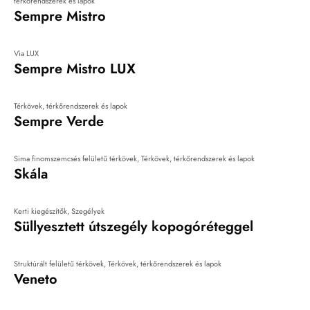
térkőrendszerek és lapok
Sempre Mistro
Via LUX
Sempre Mistro LUX
Térkövek, térkőrendszerek és lapok
Sempre Verde
Sima finomszemcsés felületű térkövek
,
Térkövek, térkőrendszerek és lapok
Skála
Kerti kiegészítők
,
Szegélyek
Süllyesztett útszegély kopogóréteggel
Struktúrált felületű térkövek
,
Térkövek, térkőrendszerek és lapok
Veneto