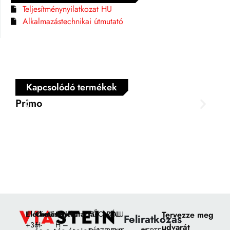
Teljesítménynyilatkozat HU
Alkalmazástechnikai útmutató
Kapcsolódó termékek
Primo
Ve
Elérhetőségek:
Címünk:
Nyitvatartás
FŐOLDAL
RÓLUNK
Tervezze meg
Feliratkozás
+36
H-
H –
udvarát