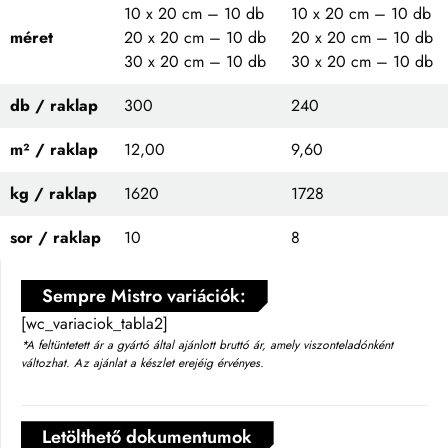
10 x 20 cm – 10 db
10 x 20 cm – 10 db
méret
20 x 20 cm – 10 db
20 x 20 cm – 10 db
30 x 20 cm – 10 db
30 x 20 cm – 10 db
db / raklap
300
240
m² / raklap
12,00
9,60
kg / raklap
1620
1728
sor / raklap
10
8
Sempre Mistro variációk:
[wc_variaciok_tabla2]
*A feltüntetett ár a gyártó által ajánlott bruttó ár, amely viszonteladónként
változhat. Az ajánlat a készlet erejéig érvényes.
Letölthető dokumentumok