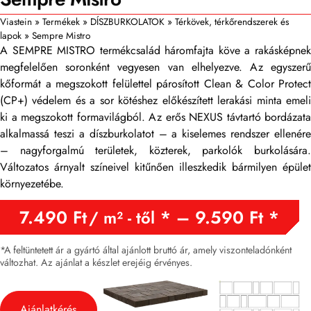
Viastein
»
Termékek
»
DÍSZBURKOLATOK
»
Térkövek, térkőrendszerek és
lapok
»
Sempre Mistro
A SEMPRE MISTRO termékcsalád háromfajta köve a rakásképnek
megfelelően soronként vegyesen van elhelyezve. Az egyszerű
kőformát a megszokott felülettel párosított Clean & Color Protect
(CP+) védelem és a sor kötéshez előkészített lerakási minta emeli
ki a megszokott formavilágból. Az erős NEXUS távtartó bordázata
alkalmassá teszi a díszburkolatot – a kiselemes rendszer ellenére
– nagyforgalmú területek, közterek, parkolók burkolására.
Változatos árnyalt színeivel kitűnően illeszkedik bármilyen épület
környezetébe.
7.490
Ft
–
9.590
Ft
/ m² - től
*A feltüntetett ár a gyártó által ajánlott bruttó ár, amely viszonteladónként
változhat. Az ajánlat a készlet erejéig érvényes.
Ajánlatkérés