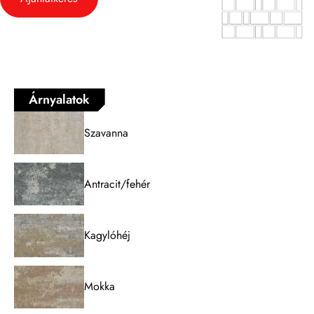
Árnyalatok
Szavanna
Antracit/fehér
Kagylóhéj
Mokka