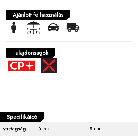
Ajánlott felhasználás
Tulajdonságok
Specifikáicó
vastagság
6 cm
8 cm