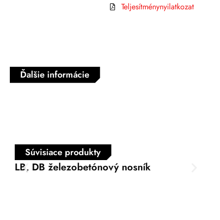
Teljesítménynyilatkozat
Ďalšie informácie
Súvisiace produkty
LB, DB železobetónový nosník
VB