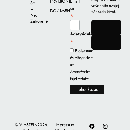
PRVKY
KONTAKT
Email
So
vdýchnite svojej
cím
–
DOKUMENTY
KARIÉRA
záhrade život.
*
Ne:
Zatvorené
gomb
Adatvédelem
*
gomb
Elolvastam
és elfogadom
az
Adatvédelmi
tájékoztatót
© VIASTEIN2026.
Impressum