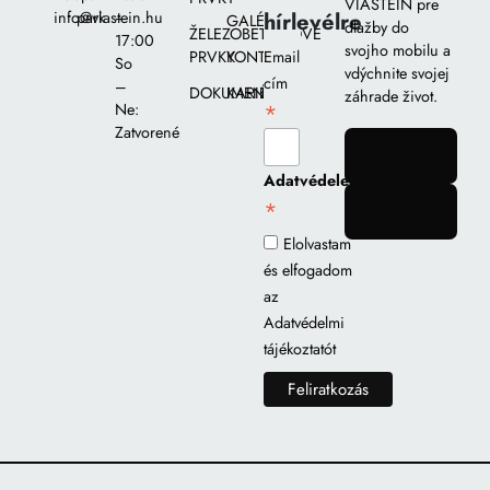
VIASTEIN pre
hírlevélre
info@viastein.hu
park
–
GALÉRIA
dlažby do
ŽELEZOBETÓNOVÉ
17:00
svojho mobilu a
PRVKY
KONTAKT
Email
So
vdýchnite svojej
cím
–
DOKUMENTY
KARIÉRA
záhrade život.
*
Ne:
Zatvorené
gomb
Adatvédelem
*
gomb
Elolvastam
és elfogadom
az
Adatvédelmi
tájékoztatót