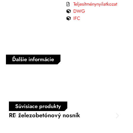
Teljesítménynyilatkozat
DWG
IFC
Ďalšie informácie
Súvisiace produkty
RB železobetónový nosník
VB