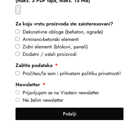
(maks. 3 PDF fajla, maks. 15 MB)
Za koju vrstu proizvoda ste zainteresovani?
Dekorativne obloge (behaton, ograde)
Armirano-betonski elementi
Zidni elementi (blokovi, paneli)
Dodatni / ostali proizvodi
Zaštita podataka
Pročitao/la sam i prihvatam politiku privatnosti!
Newsletter
Prijavljujem se na Viastein newsletter
Ne želim newsletter
Pošalji