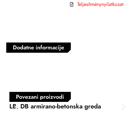
Teljesítménynyilatkozat
Dodatne informacije
Povezani proizvodi
LB, DB armirano-betonska greda
VB 