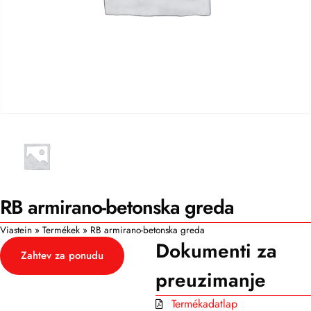
RB armirano-betonska greda
Viastein
»
Termékek
»
RB armirano-betonska greda
Dokumenti za
Zahtev za ponudu
preuzimanje
Termékadatlap