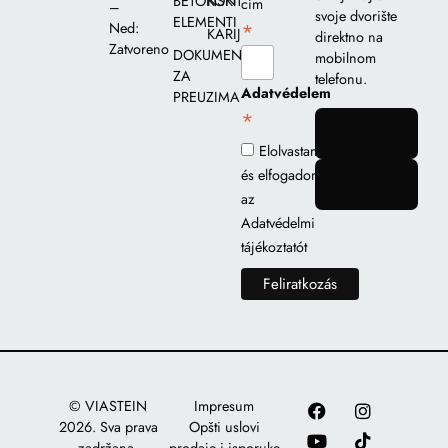
BETONSKI
KONTAKT
cím
–
svoje dvorište
ELEMENTI
*
Ned:
KARIJERA
direktno na
Zatvoreno
DOKUMENTI
mobilnom
ZA
telefonu.
Adatvédelem
PREUZIMANJE
*
gomb
Elolvastam
és elfogadom
gomb
az
Adatvédelmi
tájékoztatót
© VIASTEIN
Impresum
2026. Sva prava
Opšti uslovi