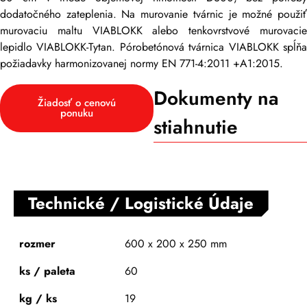
dodatočného zateplenia. Na murovanie tvárnic je možné použiť
murovaciu maltu VIABLOKK alebo tenkovrstvové murovacie
lepidlo VIABLOKK-Tytan. Pórobetónová tvárnica VIABLOKK spĺňa
požiadavky harmonizovanej normy EN 771-4:2011 +A1:2015.
Dokumenty na
Žiadosť o cenovú
ponuku
stiahnutie
Technické / Logistické Údaje
rozmer
600 x 200 x 250 mm
ks / paleta
60
kg / ks
19