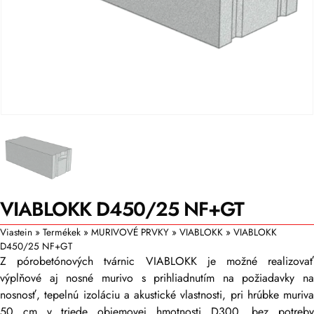
VIABLOKK D450/25 NF+GT
Viastein
»
Termékek
»
MURIVOVÉ PRVKY
»
VIABLOKK
»
VIABLOKK
D450/25 NF+GT
Z pórobetónových tvárnic VIABLOKK je možné realizovať
výplňové aj nosné murivo s prihliadnutím na požiadavky na
nosnosť, tepelnú izoláciu a akustické vlastnosti, pri hrúbke muriva
50 cm v triede objemovej hmotnosti D300, bez potreby