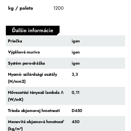
kg / paleta
1200
Ďalšie informácie
Priečka
igen
Výplňové murivo
igen
Systém pero-drážka
igen
Nyomó- szilárdsági osztály
3,3
(N/mm2)
Hővezetési tényező lambda Λ
0,11
(W/mK)
Trieda objemovej hmotnosti
D450
Menovitá objemová hmotnosť
450
(kg/m³)