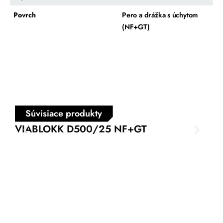
Povrch
Pero a drážka s úchytom
(NF+GT)
Súvisiace produkty
VIABLOKK D500/25 NF+GT
VI