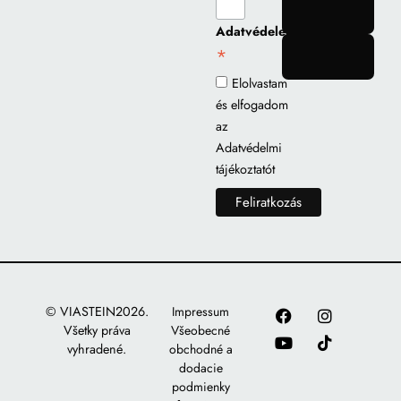
gomb
Adatvédelem
*
gomb
Elolvastam
és elfogadom
az
Adatvédelmi
tájékoztatót
© VIASTEIN2026.
Impressum
Všetky práva
Všeobecné
vyhradené.
obchodné a
dodacie
podmienky