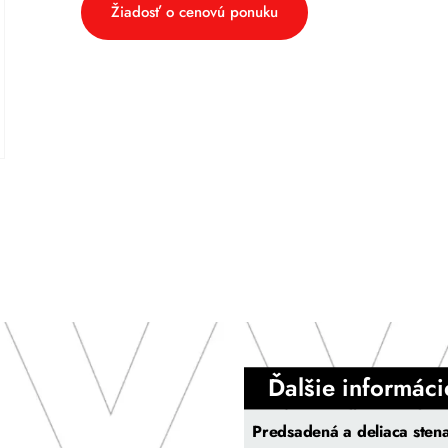
Žiadosť o cenovú ponuku
Ďalšie informáci
Predsadená a deliaca sten