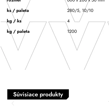
rozmer
600 x 200 x 50 mm
ks / paleta
280/5, 10/10
kg / ks
4
kg / paleta
1200
Súvisiace produkty