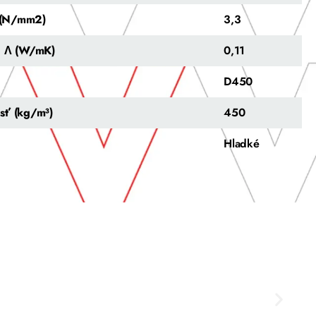
y (N/mm2)
3,3
a Λ (W/mK)
0,11
D450
sť (kg/m³)
450
Hladké