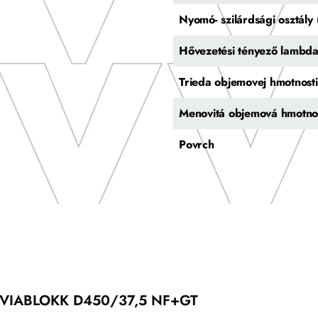
Nyomó- szilárdsági osztál
Hővezetési tényező lambd
Trieda objemovej hmotnosti
Menovitá objemová hmotno
Povrch
VIABLOKK D450/37,5 NF+GT