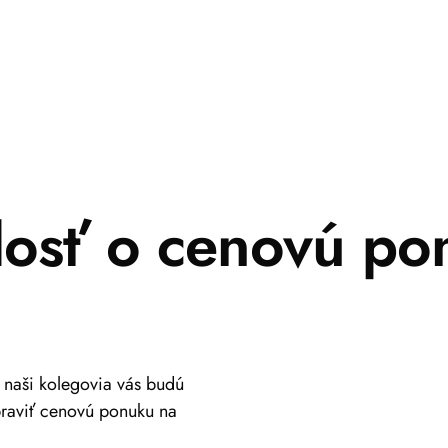
dosť o cenovú po
a naši kolegovia vás budú
praviť cenovú ponuku na
+421 917 630 700
info@viastein.hu