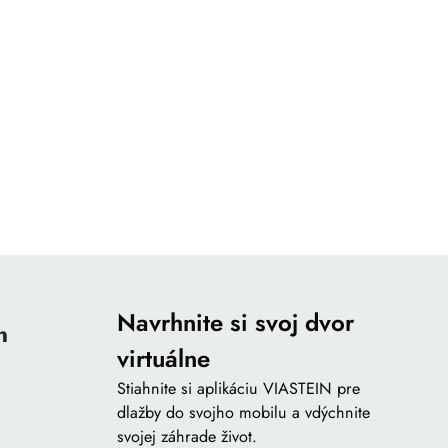
Navrhnite si svoj dvor
n
virtuálne
Stiahnite si aplikáciu VIASTEIN pre
dlažby do svojho mobilu a vdýchnite
svojej záhrade život.