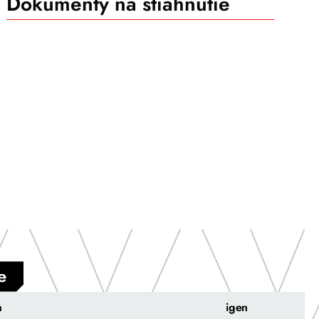
Dokumenty na stiahnutie
e
a
igen