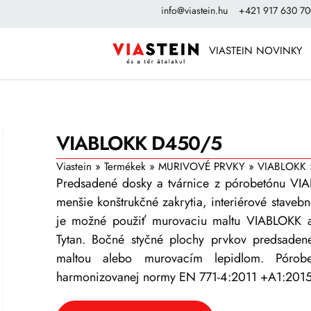
info@viastein.hu
+421 917 630 7
VIASTEIN NOVINKY
VIABLOKK D450/5
Viastein
»
Termékek
»
MURIVOVÉ PRVKY
»
VIABLOKK
Predsadené dosky a tvárnice z pórobetónu VI
menšie konštrukčné zakrytia, interiérové staveb
je možné použiť murovaciu maltu VIABLOKK a
Tytan. Bočné styčné plochy prvkov predsade
maltou alebo murovacím lepidlom. Pórobe
harmonizovanej normy EN 771-4:2011 +A1:2015