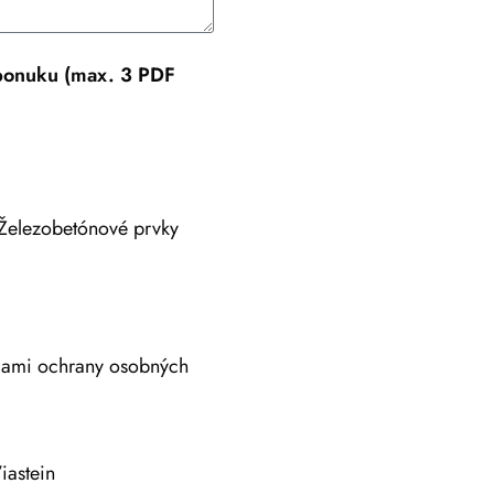
 ponuku (max. 3 PDF
Železobetónové prvky
adami ochrany osobných
iastein