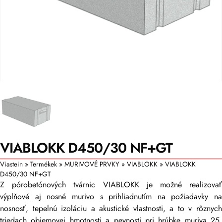
VIABLOKK D450/30 NF+GT
Viastein
»
Termékek
»
MURIVOVÉ PRVKY
»
VIABLOKK
»
VIABLOKK
D450/30 NF+GT
Z pórobetónových tvárnic VIABLOKK je možné realizovať
výplňové aj nosné murivo s prihliadnutím na požiadavky na
nosnosť, tepelnú izoláciu a akustické vlastnosti, a to v rôznych
triedach objemovej hmotnosti a pevnosti pri hrúbke muriva 25,