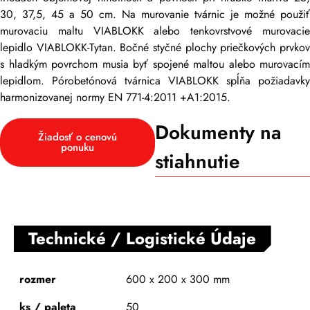
30, 37,5, 45 a 50 cm. Na murovanie tvárnic je možné použiť
murovaciu maltu VIABLOKK alebo tenkovrstvové murovacie
lepidlo VIABLOKK-Tytan. Bočné styčné plochy priečkových prvkov
s hladkým povrchom musia byť spojené maltou alebo murovacím
lepidlom. Pórobetónová tvárnica VIABLOKK spĺňa požiadavky
harmonizovanej normy EN 771-4:2011 +A1:2015.
Dokumenty na
Žiadosť o cenovú
ponuku
stiahnutie
Technické / Logistické Údaje
rozmer
600 x 200 x 300 mm
ks / paleta
50