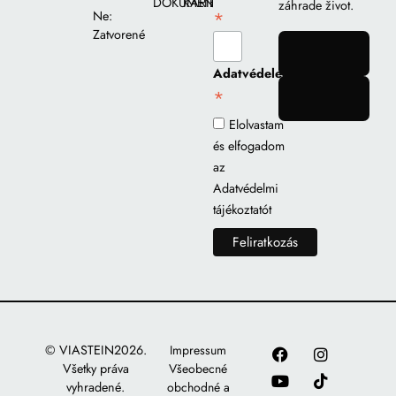
DOKUMENTY
KARIÉRA
záhrade život.
*
Ne:
Zatvorené
gomb
Adatvédelem
*
gomb
Elolvastam
és elfogadom
az
Adatvédelmi
tájékoztatót
© VIASTEIN2026.
Impressum
Všetky práva
Všeobecné
vyhradené.
obchodné a