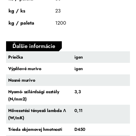
kg / ks
23
kg / paleta
1200
Ďalšie informácie
Priečka
igen
Výplňové murivo
igen
Nosné murivo
Nyomó- szilárdsági osztály
3,3
(N/mm2)
Hővezetési tényező lambda Λ
0,11
(W/mK)
Trieda objemovej hmotnosti
D450