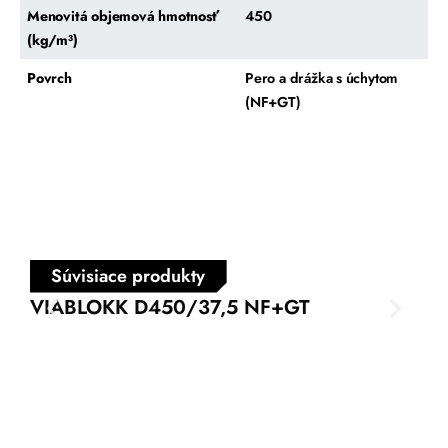
Menovitá objemová hmotnosť
450
(kg/m³)
Povrch
Pero a drážka s úchytom
(NF+GT)
Súvisiace produkty
VIABLOKK D450/37,5 NF+GT
VI