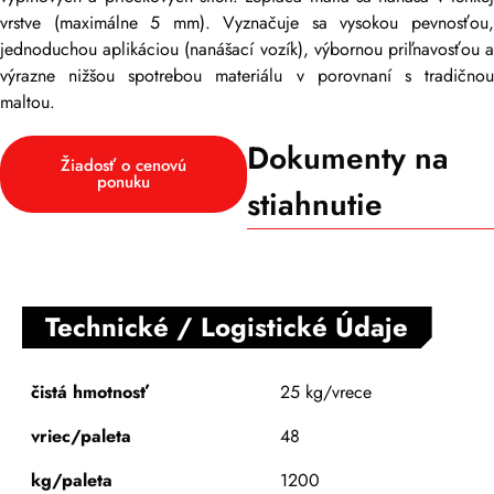
vrstve (maximálne 5 mm). Vyznačuje sa vysokou pevnosťou,
jednoduchou aplikáciou (nanášací vozík), výbornou priľnavosťou a
výrazne nižšou spotrebou materiálu v porovnaní s tradičnou
maltou.
Dokumenty na
Žiadosť o cenovú
ponuku
stiahnutie
Technické / Logistické Údaje
čistá hmotnosť
25 kg/vrece
vriec/paleta
48
kg/paleta
1200