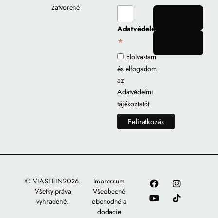
Zatvorené
gomb
Adatvédelem
*
gomb
Elolvastam
és elfogadom
az
Adatvédelmi
tájékoztatót
© VIASTEIN2026.
Impressum
Všetky práva
Všeobecné
vyhradené.
obchodné a
dodacie