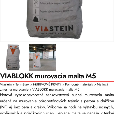
VIABLOKK murovacia malta M5
Viastein
»
Termékek
»
MURIVOVÉ PRVKY
»
Pomocné materiály
»
Maltová
zmes na murovanie
»
VIABLOKK murovacia malta M5
Hotová vysokopevnostná tenkovrstvová suchá murovacia malta
určená na murovanie pórobetónových tvárnic s perom a drážkou
(NF) aj bez pera a drážky. Výborne sa hodí na výstavbu nosných,
výplňových a priečkových stien. Lepiaca malta sa nanáša v tenkej