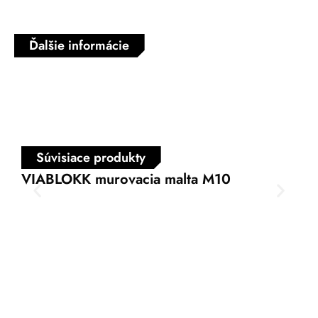
Ďalšie informácie
Súvisiace produkty
VIABLOKK murovacia malta M10
VI
mur