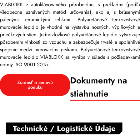
VIABLOKK z autoklávovaného pórobetónu, s prekladmi (podľa
všeobecne uznávaných metód určovania), ako aj s brúsenými
pálenými keramickými tehlami. Polyuretánové tenkovrstvové
murovacie lepidlo je vhodné na výstavbu nosných, výplňových a
priečkových stien. Jednozložkové polyuretánové lepidlo vytvrdzuje
pôsobením vlhkosti zo vzduchu a zabezpečuje trvalé a spoľahlivé
spojenie medzi murovacími prvkami. Polyuretánové tenkovrstvové
murovacie lepidlo VIABLOKK sa vyrába v súlade s požiadavkami
normy ISO 9001:2015.
Dokumenty na
Žiadosť o cenovú
ponuku
stiahnutie
Technické / Logistické Údaje