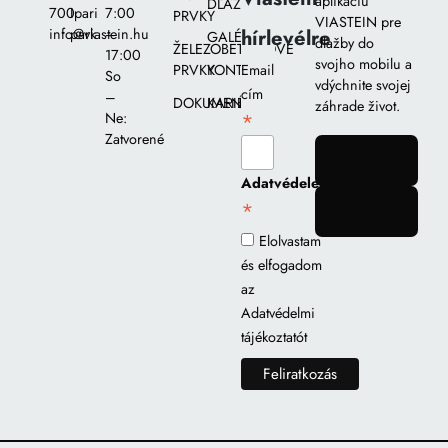
aplikáciu
DLAŽIEB
700
Ipari
7:00
PRVKY
VIASTEIN pre
hírlevélre
info@viastein.hu
park
–
GALÉRIA
dlažby do
ŽELEZOBETÓNOVÉ
17:00
svojho mobilu a
PRVKY
KONTAKT
Email
So
vdýchnite svojej
cím
–
DOKUMENTY
KARIÉRA
záhrade život.
*
Ne:
Zatvorené
gomb
Adatvédelem
*
gomb
Elolvastam
és elfogadom
az
Adatvédelmi
tájékoztatót