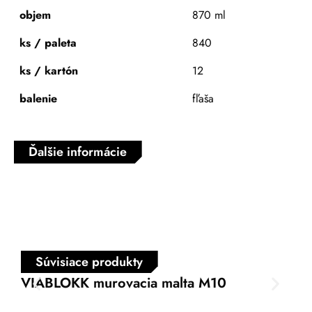
objem
870 ml
ks / paleta
840
ks / kartón
12
balenie
fľaša
Ďalšie informácie
Súvisiace produkty
VIABLOKK murovacia malta M10
VI