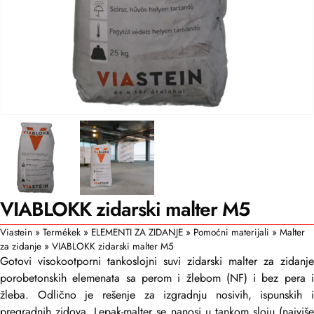
VIABLOKK zidarski malter M5
Viastein
»
Termékek
»
ELEMENTI ZA ZIDANJE
»
Pomoćni materijali
»
Malter
za zidanje
»
VIABLOKK zidarski malter M5
Gotovi visokootporni tankoslojni suvi zidarski malter za zidanje
porobetonskih elemenata sa perom i žlebom (NF) i bez pera i
žleba. Odlično je rešenje za izgradnju nosivih, ispunskih i
pregradnih zidova. Lepak-mal­ter se nanosi u tankom sloju (najviše