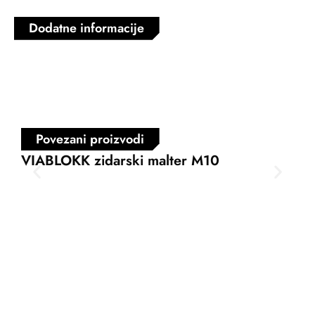
Dodatne informacije
Povezani proizvodi
VIABLOKK zidarski malter M10
VI
zid