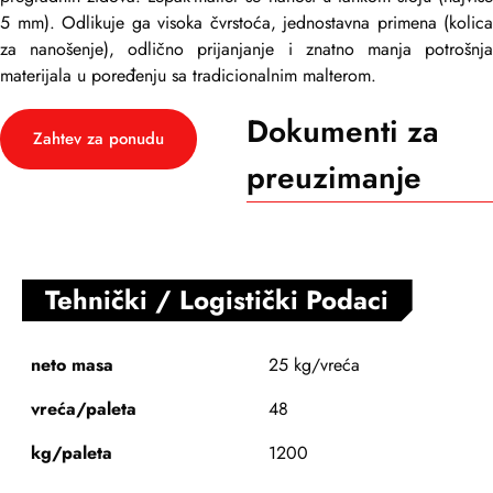
5 mm). Odlikuje ga visoka čvrstoća, jednostavna primena (kolica
za nanošenje), odlično prijanjanje i znatno manja potrošnja
materijala u poređenju sa tradicionalnim malterom.
Dokumenti za
Zahtev za ponudu
preuzimanje
Tehnički / Logistički Podaci
neto masa
25 kg/vreća
vreća/paleta
48
kg/paleta
1200