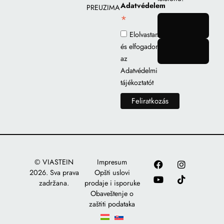
Adatvédelem
PREUZIMANJE
*
gomb
Elolvastam
és elfogadom
gomb
az
Adatvédelmi
tájékoztatót
© VIASTEIN
Impresum
2026. Sva prava
Opšti uslovi
zadržana.
prodaje i isporuke
Obaveštenje o
zaštiti podataka