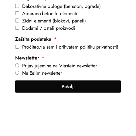
Dekorativne obloge (behaton, ograde)
Armirano-betonski elementi
Zidni elementi (blokovi, paneli)
Dodatni / ostali proizvodi
Zaštita podataka
Pročitao/la sam i prihvatam politiku privatnosti!
Newsletter
Prijavljujem se na Viastein newsletter
Ne želim newsletter
Pošalji
+381 69 101 8030
info@viastein.hu