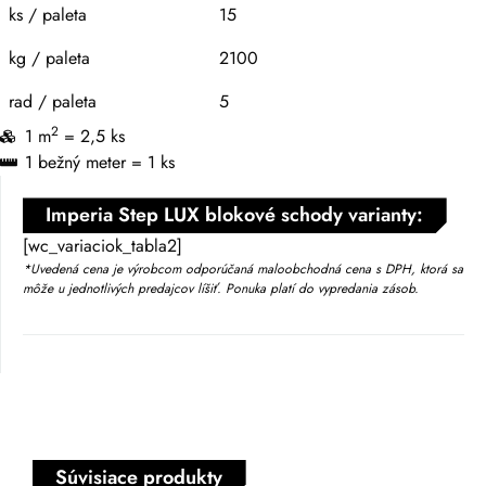
ks / paleta
15
kg / paleta
2100
rad / paleta
5
2
1 m
= 2,5 ks
1 bežný meter = 1 ks
Imperia Step LUX blokové schody varianty:
[wc_variaciok_tabla2]
*Uvedená cena je výrobcom odporúčaná maloobchodná cena s DPH, ktorá sa
môže u jednotlivých predajcov líšiť. Ponuka platí do vypredania zásob.
Súvisiace produkty