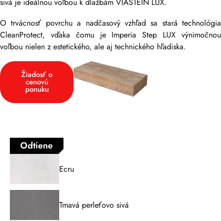
sivá je ideálnou voľbou k dlažbám VIASTEIN LUX.
O trvácnosť povrchu a nadčasový vzhľad sa stará technológia
CleanProtect, vďaka čomu je Imperia Step LUX výnimočnou
voľbou nielen z estetického, ale aj technického hľadiska.
Žiadosť o
cenovú
ponuku
Odtiene
Ecru
Tmavá perleťovo sivá