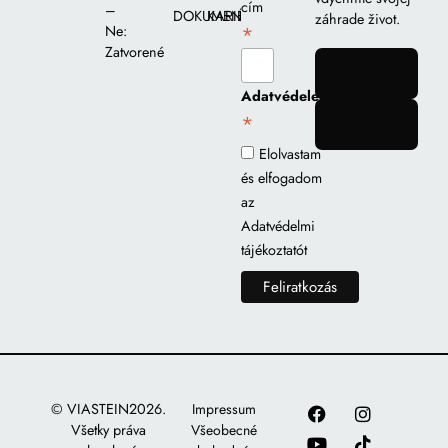
cím
–
DOKUMENTY
KARIÉRA
záhrade život.
*
Ne:
Zatvorené
gomb
Adatvédelem
*
gomb
Elolvastam
és elfogadom
az
Adatvédelmi
tájékoztatót
© VIASTEIN2026.
Impressum
Všetky práva
Všeobecné