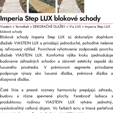
Imperia Step LUX blokové schody
Viastein
»
Termékek
»
DEKORAČNÉ DLAŽBY
»
Via LUX
»
Imperia Step LUX
blokové schody
Blokové schody Imperia Step LUX sú dokonalým doplnkom
dlažieb VIASTEIN LUX a prinášajú jednoduché, pohodlné riešenie
aj rafinovaný vzhľad. Povrchové vyhotovenie zodpovedá povrchu
dlažieb VIASTEIN LUX. Komfortná výška kroku zjednodušuje
budovanie záhradných schodov a zároveň esteticky zapadá do
luxusného prostredia. V prémiovom segmente prirodzene
podporuje výrazy ako luxusná dlažba, prémiová dlažba a
dizajnová dlažba.
Čisté línie a presné rozmery harmonicky prepájajú záhradu,
budovu a rôzne spevnené plochy. Farebnosť ladiaca s
produktovou rodinou VIASTEIN LUX vytvára jednotný,
vysokokvalitný celkový dojem. Vo farbách ecru a tmavá perleťová