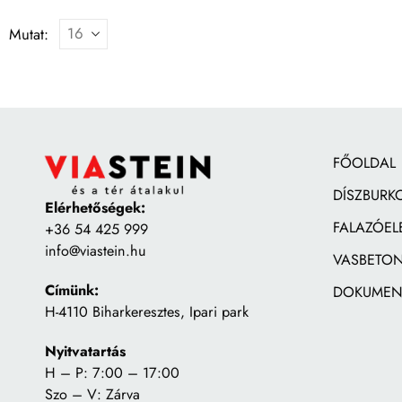
Mutat:
FŐOLDAL
DÍSZBURK
Elérhetőségek:
FALAZÓEL
+36 54 425 999
info@viastein.hu
VASBETON
Címünk:
DOKUMEN
H-4110 Biharkeresztes, Ipari park
Nyitvatartás
H – P: 7:00 – 17:00
Szo – V: Zárva