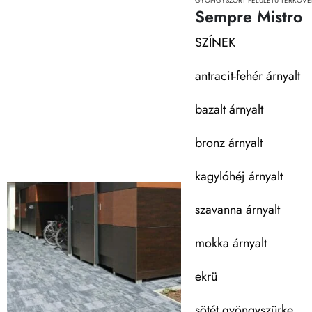
GYÖNGYSZÓRT FELÜLETŰ TÉRKÖVE
Sempre Mistro
SZÍNEK
antracit-fehér árnyalt
bazalt árnyalt
bronz árnyalt
kagylóhéj árnyalt
szavanna árnyalt
mokka árnyalt
ekrü
sötét gyöngyszürke