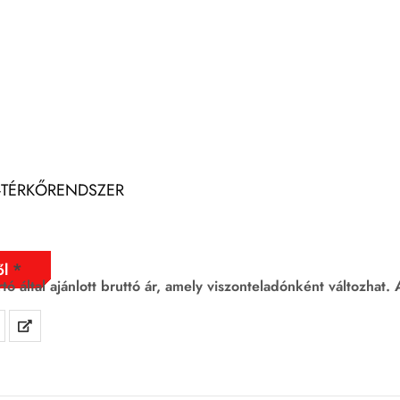
-TÉRKŐRENDSZER
ől
rtó által ajánlott bruttó ár, amely viszonteladónként változhat.