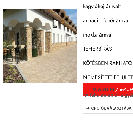
kagylóhéj árnyalt
antracit–fehér árnyalt
mokka árnyalt
TEHERBÍRÁS
KÖTÉSBEN-RAKHATÓ
NEMESÍTETT FELÜLET
9.690
Ft
/ m² - t
*A feltüntetett ár a gyá
OPCIÓK VÁLASZTÁSA