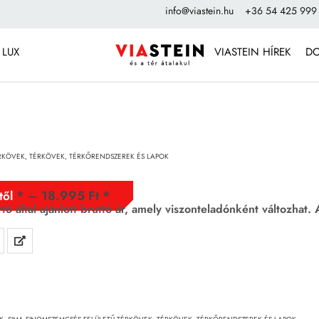
info@viastein.hu
+36 54 425 999
 LUX
VIASTEIN HÍREK
D
ÉRKÖVEK
,
TÉRKÖVEK, TÉRKŐRENDSZEREK ÉS LAPOK
–
18.995
Ft
től
rtó által ajánlott bruttó ár, amely viszonteladónként változhat.