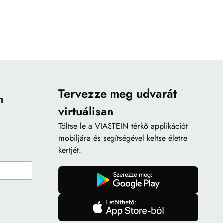
Tervezze meg udvarát
n
virtuálisan
Töltse le a
VIASTEIN térkő applikációt
mobiljára és segítségével keltse életre
kertjét.
gomb
gomb