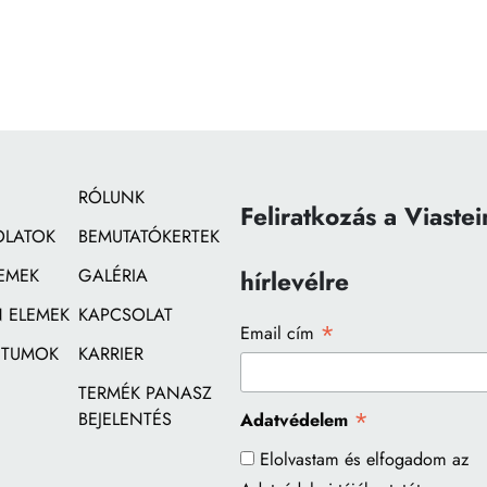
RÓLUNK
Feliratkozás a Viastei
OLATOK
BEMUTATÓKERTEK
EMEK
GALÉRIA
hírlevélre
 ELEMEK
KAPCSOLAT
*
Email cím
TUMOK
KARRIER
TERMÉK PANASZ
*
BEJELENTÉS
Adatvédelem
Elolvastam és elfogadom az