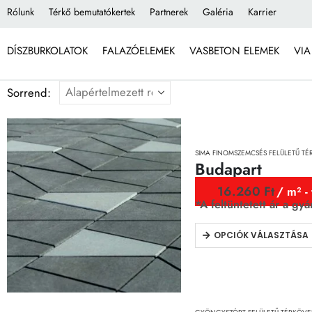
Rólunk
Térkő bemutatókertek
Partnerek
Galéria
Karrier
DÍSZBURKOLATOK
FALAZÓELEMEK
VASBETON ELEMEK
VIA
Sorrend:
SIMA FINOMSZEMCSÉS FELÜLETŰ T
Budapart
16.260
Ft
/ m² - 
*A feltüntetett ár a gyá
OPCIÓK VÁLASZTÁSA