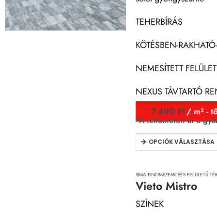
TEHERBÍRÁS
KÖTÉSBEN-RAKHATÓ
NEMESÍTETT FELÜLET
NEXUS TÁVTARTÓ R
7.490
Ft
/ m² - tő
*A feltüntetett ár a gyá
OPCIÓK VÁLASZTÁSA
SIMA FINOMSZEMCSÉS FELÜLETŰ T
Vieto Mistro
SZÍNEK