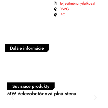
Teljesítménynyilatkozat
DWG
IFC
Ďalšie informácie
Súvisiace produkty
MW železobetónová plná stena
SW