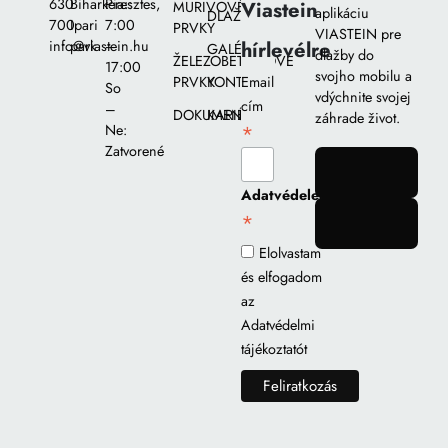
630
Biharkeresztes,
Pia::
Viastein
MURIVOVÉ
aplikáciu
DLAŽIEB
700
Ipari
7:00
PRVKY
VIASTEIN pre
hírlevélre
info@viastein.hu
park
–
GALÉRIA
dlažby do
ŽELEZOBETÓNOVÉ
17:00
svojho mobilu a
PRVKY
KONTAKT
Email
So
vdýchnite svojej
cím
–
DOKUMENTY
KARIÉRA
záhrade život.
*
Ne:
Zatvorené
gomb
Adatvédelem
*
gomb
Elolvastam
és elfogadom
az
Adatvédelmi
tájékoztatót