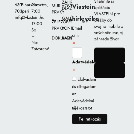
Stiahnite si
ZÁHRADY
630
Biharkeresztes,
Pia::
Viastein
MURIVOVÉ
aplikáciu
DLAŽIEB
700
Ipari
7:00
PRVKY
VIASTEIN pre
hírlevélre
info@viastein.hu
park
–
GALÉRIA
dlažby do
ŽELEZOBETÓNOVÉ
17:00
svojho mobilu a
PRVKY
KONTAKT
Email
So
vdýchnite svojej
cím
–
DOKUMENTY
KARIÉRA
záhrade život.
*
Ne:
Zatvorené
gomb
Adatvédelem
*
gomb
Elolvastam
és elfogadom
az
Adatvédelmi
tájékoztatót