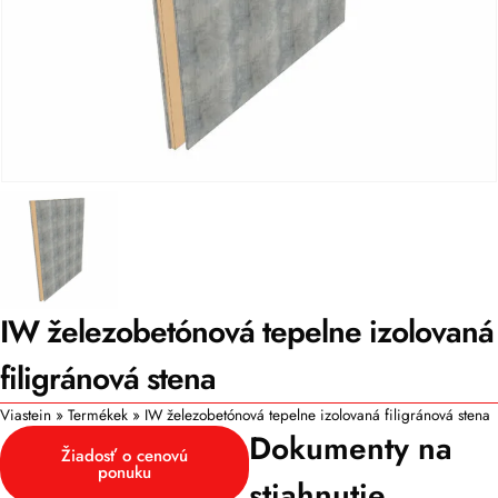
IW železobetónová tepelne izolovaná
filigránová stena
Viastein
»
Termékek
»
IW železobetónová tepelne izolovaná filigránová stena
Dokumenty na
Žiadosť o cenovú
ponuku
stiahnutie