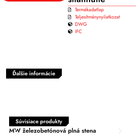
Termékadatlap
Teljesítménynyilatkozat
DWG
IFC
Ďalšie informácie
Súvisiace produkty
MW železobetónová plná stena
SW