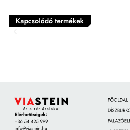
Kapcsolódó termékek
FŐOLDAL
DÍSZBURK
Elérhetőségek:
FALAZÓEL
+36 54 425 999
info@viastein.hu