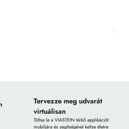
Tervezze meg udvarát
n
virtuálisan
Töltse le a
VIASTEIN térkő applikációt
mobiljára és segítségével keltse életre