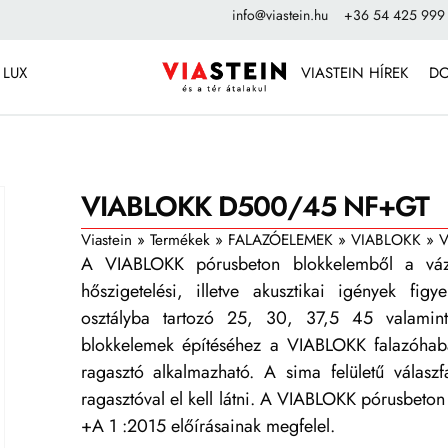
info@viastein.hu
+36 54 425 999
 LUX
VIASTEIN HÍREK
D
VIABLOKK D500/45 NF+GT
Viastein
»
Termékek
»
FALAZÓELEMEK
»
VIABLOKK
»
V
A VIABLOKK pórusbeton blokkelemből a vázkit
hőszigetelési, illetve akusztikai igények figy
osztályba tartozó 25, 30, 37,5 45 valamin
blokkelemek építéséhez a VIABLOKK falazóhab
ragasztó alkalmazható. A sima felületű válaszf
ragasztóval el kell látni. A VIABLOKK pórusbet
+A 1 :2015 előírásainak megfelel.