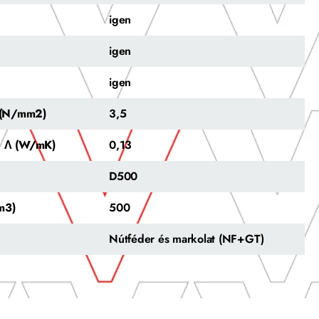
igen
igen
igen
y (N/mm2)
3,5
a Λ (W/mK)
0,13
D500
m3)
500
Nútféder és markolat (NF+GT)