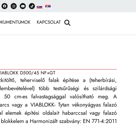
OKUMENTUMOK
KAPCSOLAT
IABLOKK D500/45 NF+GT
öltő, teherviselő falak építése a (teherbírási,
elembevételével) több testsűrűségi és szilárdsági
t 50 cm-es falvastagsággal valósítható meg. A
arcs vagy a VIABLOKK- Tytan vékonyágyas falazó
al elemek építési oldalait habarccsal vagy falazó
on blokkelem a Harmonizált szabvány: EN 771-4:2011