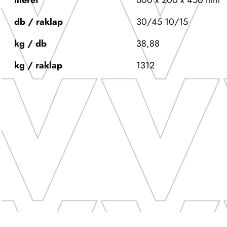
méret
600 x 200 x 450 mm
db / raklap
30/45 10/15
kg / db
38,88
kg / raklap
1312