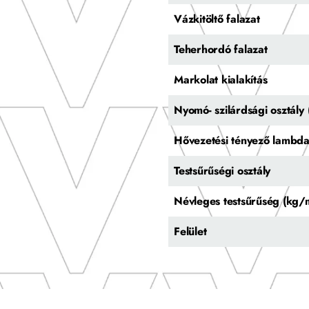
Vázkitöltő falazat
Teherhordó falazat
Markolat kialakítás
Nyomó- szilárdsági osztál
Hővezetési tényező lambd
Testsűrűségi osztály
Névleges testsűrűség (kg/
Felület