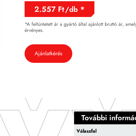
2.557
Ft
/db
*A feltüntetett ár a gyártó által ajánlott bruttó ár, ame
érvényes.
Ajánlatkérés
További informá
Válaszfal