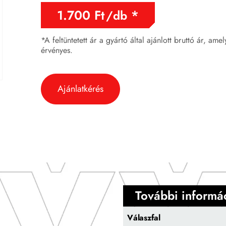
1.700
Ft
/db
*A feltüntetett ár a gyártó által ajánlott bruttó ár, ame
érvényes.
Ajánlatkérés
További informá
Válaszfal