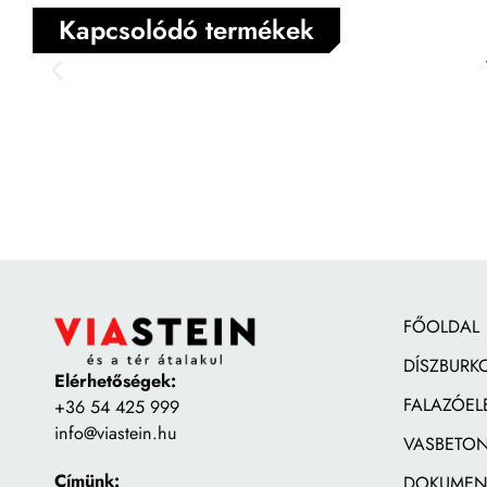
Kapcsolódó termékek
FŐOLDAL
DÍSZBURK
Elérhetőségek:
FALAZÓEL
+36 54 425 999
info@viastein.hu
VASBETON
Címünk:
DOKUMEN