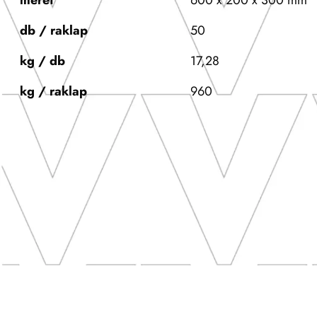
méret
600 x 200 x 300 mm
db / raklap
50
kg / db
17,28
kg / raklap
960