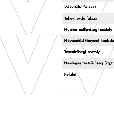
Vázkitöltő falazat
Teherhordó falazat
Nyomó- szilárdsági osztál
Hővezetési tényező lambd
Testsűrűségi osztály
Névleges testsűrűség (kg/
Felület