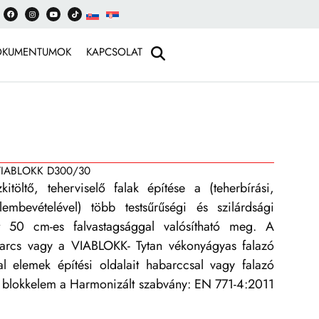
OKUMENTUMOK
KAPCSOLAT
IABLOKK D300/30
öltő, teherviselő falak építése a (teherbírási,
elembevételével) több testsűrűségi és szilárdsági
t 50 cm-es falvastagsággal valósítható meg. A
arcs vagy a VIABLOKK- Tytan vékonyágyas falazó
al elemek építési oldalait habarccsal vagy falazó
on blokkelem a Harmonizált szabvány: EN 771-4:2011