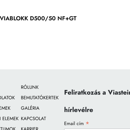
VIABLOKK D500/50 NF+GT
RÓLUNK
Feliratkozás a Viastei
OLATOK
BEMUTATÓKERTEK
EMEK
GALÉRIA
hírlevélre
 ELEMEK
KAPCSOLAT
*
Email cím
TUMOK
KARRIER