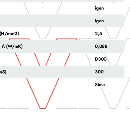
igen
igen
y (N/mm2)
2,5
a Λ (W/mK)
0,088
D300
m3)
300
Sima