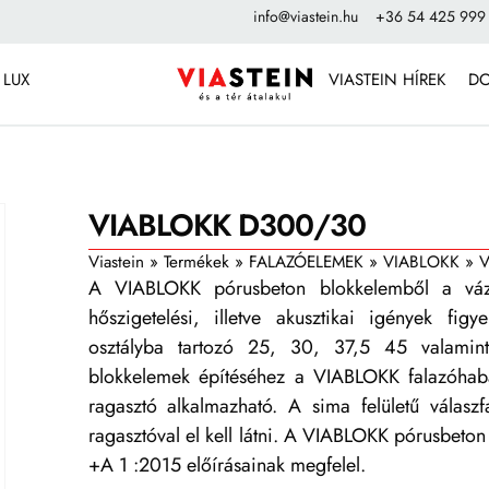
info@viastein.hu
+36 54 425 999
 LUX
VIASTEIN HÍREK
D
VIABLOKK D300/30
Viastein
»
Termékek
»
FALAZÓELEMEK
»
VIABLOKK
»
V
A VIABLOKK pórusbeton blokkelemből a vázkit
hőszigetelési, illetve akusztikai igények figy
osztályba tartozó 25, 30, 37,5 45 valamin
blokkelemek építéséhez a VIABLOKK falazóhab
ragasztó alkalmazható. A sima felületű válaszf
ragasztóval el kell látni. A VIABLOKK pórusbet
+A 1 :2015 előírásainak megfelel.