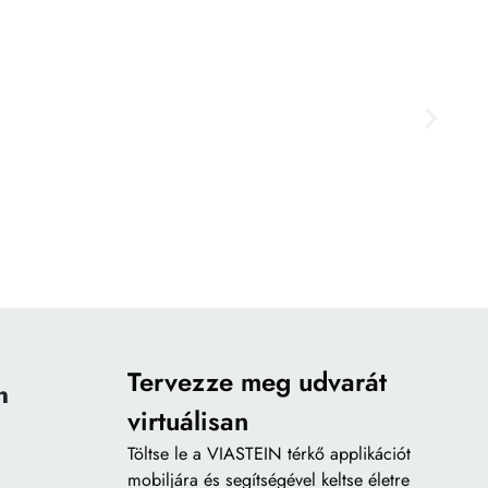
Tervezze meg udvarát
n
virtuálisan
Töltse le a
VIASTEIN térkő applikációt
mobiljára és segítségével keltse életre