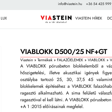
info@viastein.hu
+36 54 425 999
 LUX
VIASTEIN HÍREK
D
VIABLOKK D500/25 NF+GT
Viastein
»
Termékek
»
FALAZÓELEMEK
»
VIABLOKK
»
V
A VIABLOKK pórusbeton blokkelemből a vázkit
hőszigetelési, illetve akusztikai igények figy
osztályba tartozó 25, 30, 37,5 45 valamin
blokkelemek építéséhez a VIABLOKK falazóhab
ragasztó alkalmazható. A sima felületű válaszf
ragasztóval el kell látni. A VIABLOKK pórusbet
+A 1 :2015 előírásainak megfelel.