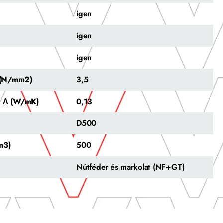
igen
igen
igen
y (N/mm2)
3,5
a Λ (W/mK)
0,13
D500
m3)
500
Nútféder és markolat (NF+GT)