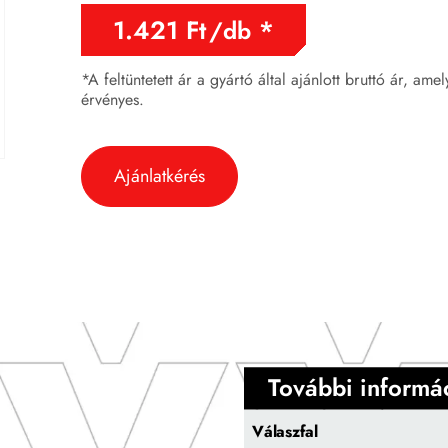
1.421
Ft
/db
*A feltüntetett ár a gyártó által ajánlott bruttó ár, ame
érvényes.
Ajánlatkérés
További informá
Válaszfal