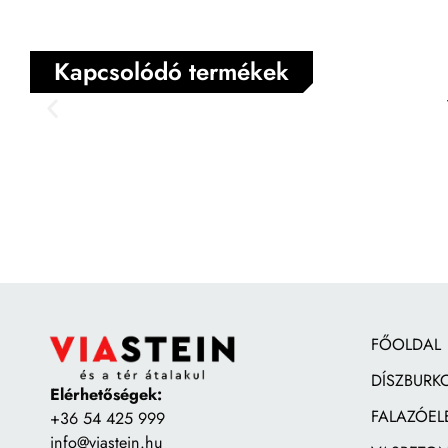
Kapcsolódó termékek
FŐOLDAL
DÍSZBURK
Elérhetőségek:
FALAZÓEL
+36 54 425 999
info@viastein.hu