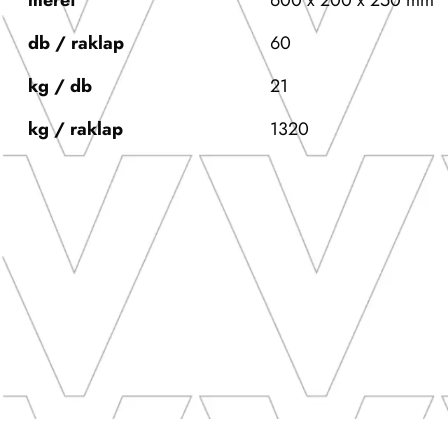
méret
600 x 200 x 250 mm
db / raklap
60
kg / db
21
kg / raklap
1320