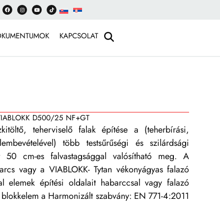
OKUMENTUMOK
KAPCSOLAT
IABLOKK D500/25 NF+GT
öltő, teherviselő falak építése a (teherbírási,
elembevételével) több testsűrűségi és szilárdsági
t 50 cm-es falvastagsággal valósítható meg. A
arcs vagy a VIABLOKK- Tytan vékonyágyas falazó
al elemek építési oldalait habarccsal vagy falazó
on blokkelem a Harmonizált szabvány: EN 771-4:2011