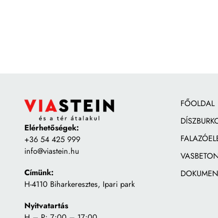
FŐOLDAL
DÍSZBURK
Elérhetőségek:
FALAZÓEL
+36 54 425 999
info@viastein.hu
VASBETON
Címünk:
DOKUMEN
H-4110 Biharkeresztes, Ipari park
Nyitvatartás
H – P: 7:00 – 17:00