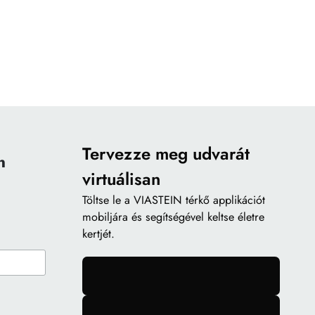
Tervezze meg udvarát
n
virtuálisan
Töltse le a
VIASTEIN térkő applikációt
mobiljára és segítségével keltse életre
kertjét.
gomb
gomb