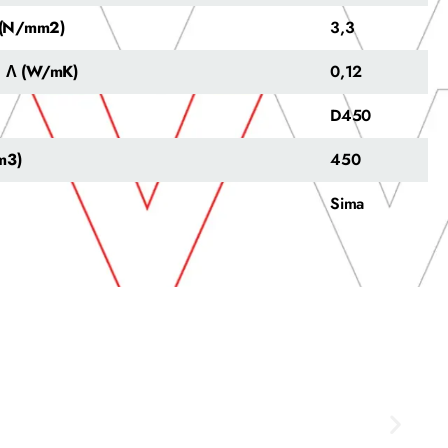
y (N/mm2)
3,3
a Λ (W/mK)
0,12
D450
m3)
450
Sima