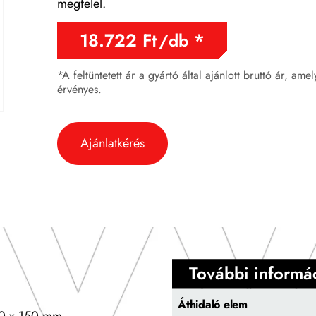
megfelel.
18.722
Ft
/db
*A feltüntetett ár a gyártó által ajánlott bruttó ár, ame
érvényes.
Ajánlatkérés
További informá
Áthidaló elem