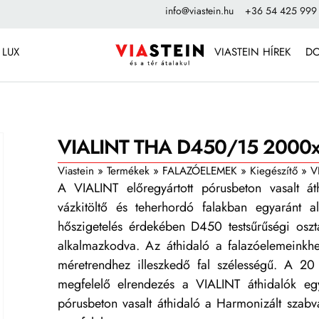
info@viastein.hu
+36 54 425 999
 LUX
VIASTEIN HÍREK
D
VIALINT THA D450/15 2000
Viastein
»
Termékek
»
FALAZÓELEMEK
»
Kiegészítő
»
V
A VIALINT előregyártott pórusbeton vasalt át
vázkitöltő és teherhordó falakban egyaránt 
hőszigetelés érdekében D450 testsűrűségi oszt
alkalmazkodva. Az áthidaló a falazóelemeink
méretrendhez illeszkedő fal szélességű. A 20
megfelelő elrendezés a VIALINT áthidalók eg
pórusbeton vasalt áthidaló a Harmonizált sza