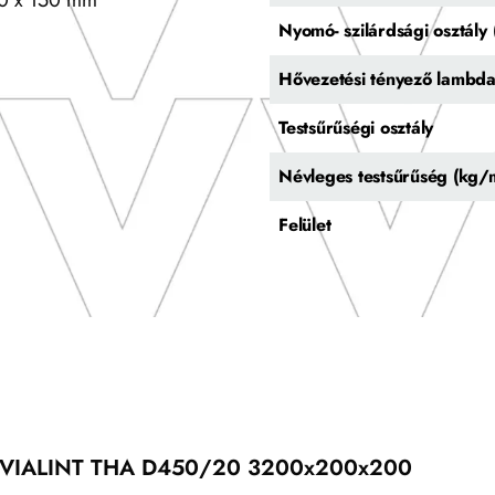
0 x 150 mm
Nyomó- szilárdsági osztál
Hővezetési tényező lambd
Testsűrűségi osztály
Névleges testsűrűség (kg/
Felület
VIALINT THA D450/20 3200x200x200