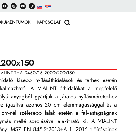
OKUMENTUMOK
KAPCSOLAT
x200x150
IALINT THA D450/15 2000x200x150
hidaló kisebb nyílásáthidalások és terhek esetén
alkalmazható. A VIALINT áthidalókat a megfelelő
ályú anyagból gyártjuk a járatos nyílásméretekhez
hez igazítva azonos 20 cm elemmagassággal és a
 cm-nél szélesebb falak esetén a falvastagságnak
ymás mellé sorolásával alakítható ki. A VIALINT
bvány: MSZ EN 845-2:2013+A 1 :2016 előírásainak