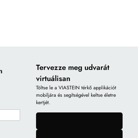
Tervezze meg udvarát
n
virtuálisan
Töltse le a
VIASTEIN térkő applikációt
mobiljára és segítségével keltse életre
kertjét.
gomb
gomb