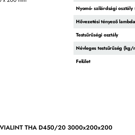
0 x 200 mm
Nyomó- szilárdsági osztál
Hővezetési tényező lambd
Testsűrűségi osztály
Névleges testsűrűség (kg/
Felület
VIALINT THA D450/20 3000x200x200