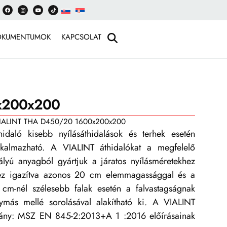
OKUMENTUMOK
KAPCSOLAT
x200x200
IALINT THA D450/20 1600x200x200
hidaló kisebb nyílásáthidalások és terhek esetén
alkalmazható. A VIALINT áthidalókat a megfelelő
ályú anyagból gyártjuk a járatos nyílásméretekhez
hez igazítva azonos 20 cm elemmagassággal és a
 cm-nél szélesebb falak esetén a falvastagságnak
ymás mellé sorolásával alakítható ki. A VIALINT
bvány: MSZ EN 845-2:2013+A 1 :2016 előírásainak