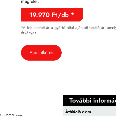
megfelel.
19.970
Ft
/db
*A feltüntetett ár a gyártó által ajánlott bruttó ár, ame
érvényes.
Ajánlatkérés
További informá
Áthidaló elem