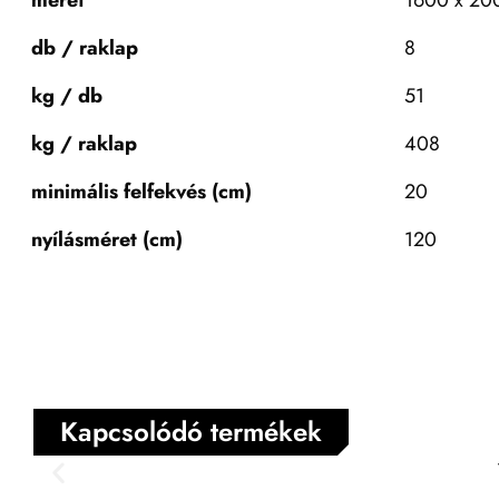
méret
1600 x 20
db / raklap
8
kg / db
51
kg / raklap
408
minimális felfekvés (cm)
20
nyílásméret (cm)
120
Kapcsolódó termékek