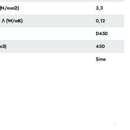
y (N/mm2)
3,3
a Λ (W/mK)
0,12
D450
m3)
450
Sima