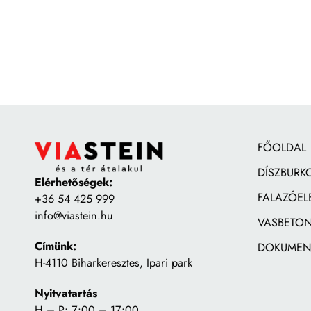
FŐOLDAL
DÍSZBURK
Elérhetőségek:
FALAZÓEL
+36 54 425 999
info@viastein.hu
VASBETON
Címünk:
DOKUMEN
H-4110 Biharkeresztes, Ipari park
Nyitvatartás
H – P: 7:00 – 17:00