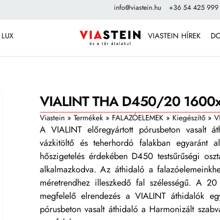
info@viastein.hu
+36 54 425 999
 LUX
VIASTEIN HÍREK
D
VIALINT THA D450/20 1600
Viastein
»
Termékek
»
FALAZÓELEMEK
»
Kiegészítő
»
V
A VIALINT előregyártott pórusbeton vasalt át
vázkitöltő és teherhordó falakban egyaránt 
hőszigetelés érdekében D450 testsűrűségi oszt
alkalmazkodva. Az áthidaló a falazóelemeink
méretrendhez illeszkedő fal szélességű. A 20
megfelelő elrendezés a VIALINT áthidalók eg
pórusbeton vasalt áthidaló a Harmonizált sza