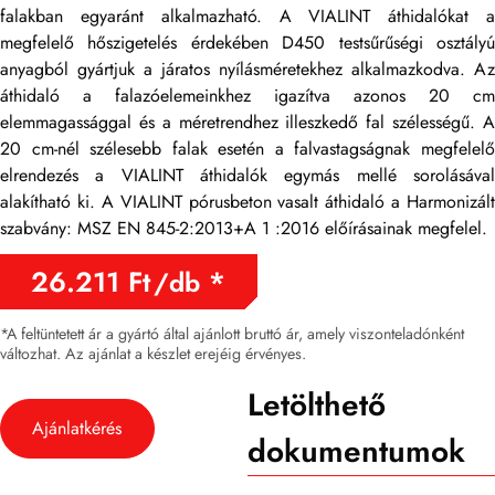
falakban egyaránt alkalmazható. A VIALINT áthidalókat a
megfelelő hőszigetelés érdekében D450 testsűrűségi osztályú
anyagból gyártjuk a járatos nyílásméretekhez alkalmazkodva. Az
áthidaló a falazóelemeinkhez igazítva azonos 20 cm
elemmagassággal és a méretrendhez illeszkedő fal szélességű. A
20 cm-nél szélesebb falak esetén a falvastagságnak megfelelő
elrendezés a VIALINT áthidalók egymás mellé sorolásával
alakítható ki. A VIALINT pórusbeton vasalt áthidaló a Harmonizált
szabvány: MSZ EN 845-2:2013+A 1 :2016 előírásainak megfelel.
26.211
Ft
/db
*A feltüntetett ár a gyártó által ajánlott bruttó ár, amely viszonteladónként
változhat. Az ajánlat a készlet erejéig érvényes.
Letölthető
Ajánlatkérés
dokumentumok