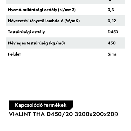
Nyomó- szilárdsági osztály (N/mm2)
3,3
Hővezetési tényező lambda Λ (W/mK)
0,12
Testsűrűségi osztály
D450
Névleges testsűrűség (kg/m3)
450
Felület
Sima
Kapcsolódó termékek
VIALINT THA D450/20 3200x200x200
VI