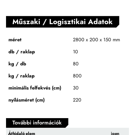
Műszaki / Logisztikai Adatok
méret
2800 x 200 x 150 mm
db / raklap
10
kg / db
80
kg / raklap
800
minimális felfekvés (cm)
30
nyílásméret (cm)
220
További információk
Áthidaló elem
igen