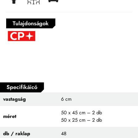
Tulajdonságok
Specifikáicó
vastagság
6 cm
50 x 45 cm – 2 db
méret
50 x 25 cm – 2 db
db / raklap
48