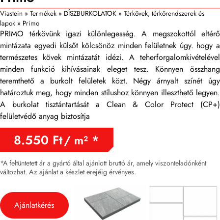
Viastein
»
Termékek
»
DÍSZBURKOLATOK
»
Térkövek, térkőrendszerek és
lapok
»
Primo
PRIMO térkövünk igazi különlegesség. A megszokottól eltérő
mintázata egyedi külsőt kölcsönöz minden felületnek úgy. hogy a
természetes kövek mintázatát idézi. A teherforgalomkivételével
minden funkció kihívásainak eleget tesz. Könnyen összhang
teremthető a burkolt felületek közt. Négy árnyalt színét úgy
határoztuk meg, hogy minden stílushoz könnyen illeszthető legyen.
A burkolat tisztántartását a Clean & Color Protect (CP+)
felületvédő anyag biztosítja
8.550
Ft
/ m²
*A feltüntetett ár a gyártó által ajánlott bruttó ár, amely viszonteladónként
változhat. Az ajánlat a készlet erejéig érvényes.
Ajánlatkérés