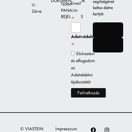
DOKUMENTUMOK
segítségével
Email
TERMÉK
V:
keltse életre
PANASZ
cím
Zárva
kertjét.
BEJELENTÉS
*
gomb
Adatvédelem
*
gomb
Elolvastam
és elfogadom
az
Adatvédelmi
tájékoztatót
© VIASTEIN
Impresszum