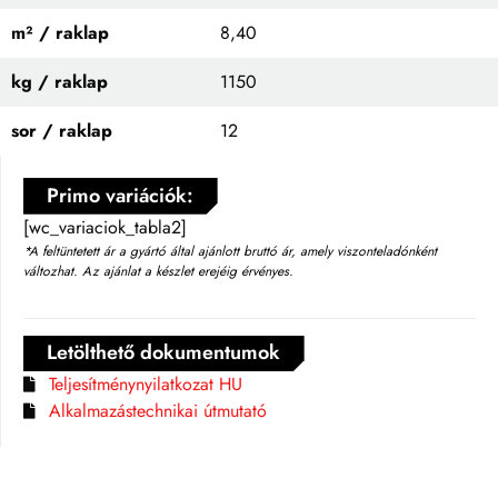
m² / raklap
8,40
kg / raklap
1150
sor / raklap
12
Primo variációk:
[wc_variaciok_tabla2]
*A feltüntetett ár a gyártó által ajánlott bruttó ár, amely viszonteladónként
változhat. Az ajánlat a készlet erejéig érvényes.
Letölthető dokumentumok
Teljesítménynyilatkozat HU
Alkalmazástechnikai útmutató