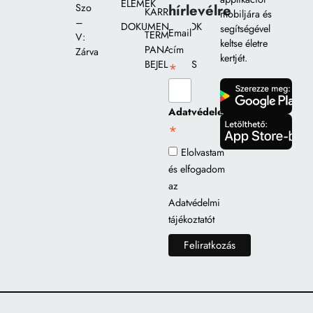
ELEMEK
hírlevélre
Szo
KARRIER
mobiljára és
–
DOKUMENTUMOK
segítségével
Email
TERMÉK
V:
keltse életre
PANASZ
cím
Zárva
kertjét.
BEJELENTÉS
*
gomb
Adatvédelem
*
gomb
Elolvastam
és elfogadom
az
Adatvédelmi
tájékoztatót