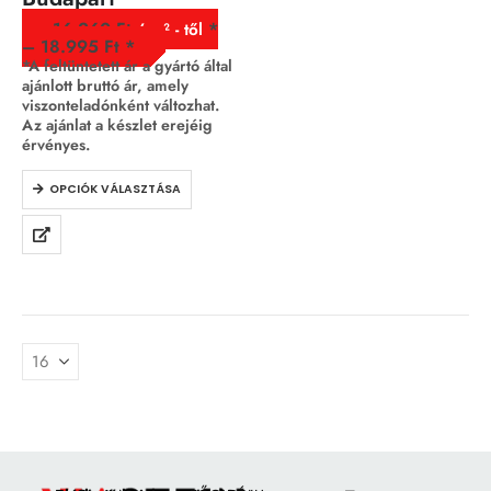
16.260
Ft
/ m² - től
–
18.995
Ft
*A feltüntetett ár a gyártó által
ajánlott bruttó ár, amely
viszonteladónként változhat.
Az ajánlat a készlet erejéig
érvényes.
OPCIÓK VÁLASZTÁSA