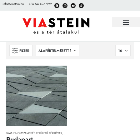
info@viastein.hu
+36 54 425 999
FILTER
SIMA FINOMSZEMCSÉS FELÜLETŰ TÉRKÖVEK
,
TÉRKÖVEK, TÉRKŐRENDSZEREK ÉS LAPOK
Budapart