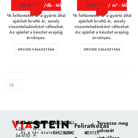
38.990
Ft
17.990
Ft
/db - tól
/ m² - től
*A feltüntetett ár a gyártó által
*A feltüntetett ár a gyártó által
ajánlott bruttó ár, amely
ajánlott bruttó ár, amely
viszonteladónként változhat.
viszonteladónként változhat.
Az ajánlat a készlet erejéig
Az ajánlat a készlet erejéig
érvényes.
érvényes.
OPCIÓK VÁLASZTÁSA
OPCIÓK VÁLASZTÁSA
Elérhetőségek:
Címünk:
Nyitvatartás
FŐOLDAL
RÓLUNK
Tervezze meg
Feliratkozás
+36
H-
H –
udvarát
DÍSZBURKOLATOK
BEMUTATÓKERTEK
54
4110
P:
virtuálisan