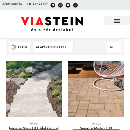
info@viastein.hu
+36 54 425 999
TÉRKŐ BEMUT
FILTER
VIA LUX
VIA LUX
Imperia Step LUX blokklépcső
Sempre Mistro LUX