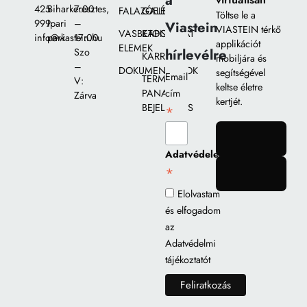
a
425
Biharkeresztes,
7:00
FALAZÓELEMEK
GALÉRIA
Töltse le a
999
Ipari
–
Viastein
VIASTEIN térkő
VASBETON
KAPCSOLAT
info@viastein.hu
park
17:00
applikációt
ELEMEK
hírlevélre
Szo
KARRIER
mobiljára és
–
DOKUMENTUMOK
segítségével
Email
TERMÉK
V:
keltse életre
PANASZ
cím
Zárva
kertjét.
BEJELENTÉS
*
gomb
Adatvédelem
*
gomb
Elolvastam
és elfogadom
az
Adatvédelmi
tájékoztatót