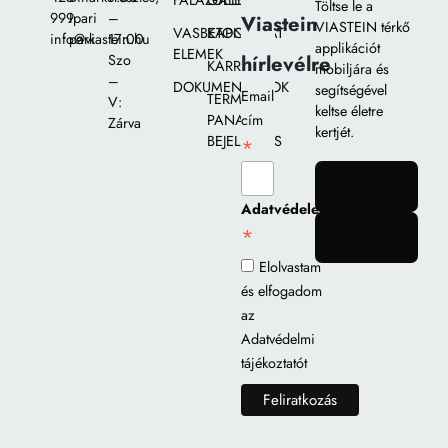
FALAZÓELEMEK
GALÉRIA
Töltse le a
999
Ipari
–
Viastein
VIASTEIN térkő
VASBETON
KAPCSOLAT
info@viastein.hu
park
17:00
applikációt
ELEMEK
hírlevélre
Szo
KARRIER
mobiljára és
–
DOKUMENTUMOK
segítségével
Email
TERMÉK
V:
keltse életre
PANASZ
cím
Zárva
kertjét.
BEJELENTÉS
*
gomb
Adatvédelem
*
gomb
Elolvastam
és elfogadom
az
Adatvédelmi
tájékoztatót