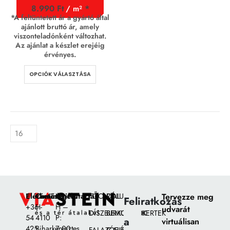
8.990
Ft
/ m²
*A feltüntetett ár a gyártó által
ajánlott bruttó ár, amely
viszonteladónként változhat.
Az ajánlat a készlet erejéig
érvényes.
OPCIÓK VÁLASZTÁSA
Elérhetőségek:
Címünk:
Nyitvatartás
FŐOLDAL
RÓLUNK
Tervezze meg
Feliratkozás
+36
H-
H –
udvarát
DÍSZBURKOLATOK
BEMUTATÓKERTEK
54
4110
P:
a
virtuálisan
425
Biharkeresztes,
7:00