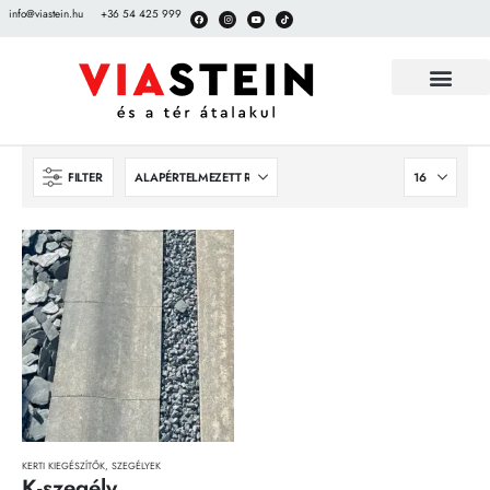
info@viastein.hu
+36 54 425 999
FILTER
KERTI KIEGÉSZÍTŐK
,
SZEGÉLYEK
K-szegély