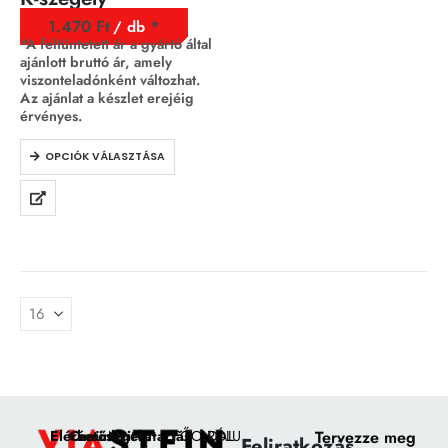
1.470
Ft
/ db
*A feltüntetett ár a gyártó által
ajánlott bruttó ár, amely
viszonteladónként változhat.
Az ajánlat a készlet erejéig
érvényes.
OPCIÓK VÁLASZTÁSA
Elérhetőségek:
Címünk:
Nyitvatartás
FŐOLDAL
RÓLUNK
Tervezze meg
Feliratkozás