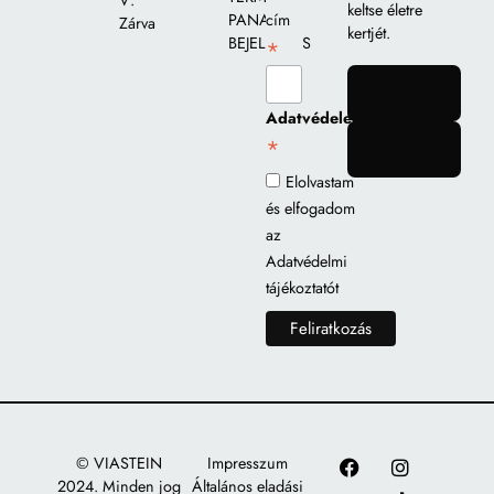
V:
keltse életre
PANASZ
cím
Zárva
kertjét.
BEJELENTÉS
*
gomb
Adatvédelem
*
gomb
Elolvastam
és elfogadom
az
Adatvédelmi
tájékoztatót
© VIASTEIN
Impresszum
2024. Minden jog
Általános eladási