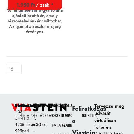
1.950
Ft
/ zsák
*A feltüntetett ár a gyártó által
ajánlott bruttó ár, amely
viszonteladónként változhat.
Az ajánlat a készlet erejéig
érvényes.
Elérhetőségek:
Címünk:
Nyitvatartás
FŐOLDAL
RÓLUNK
Tervezze meg
Feliratkozás
+36
H-
H –
udvarát
DÍSZBURKOLATOK
BEMUTATÓKERTEK
54
4110
P:
a
virtuálisan
425
Biharkeresztes,
7:00
FALAZÓELEMEK
GALÉRIA
Töltse le a
999
Ipari
–
Viastein
VIASTEIN térkő