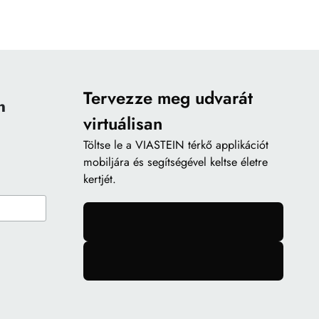
Tervezze meg udvarát
n
virtuálisan
Töltse le a
VIASTEIN térkő applikációt
mobiljára és segítségével keltse életre
kertjét.
gomb
gomb