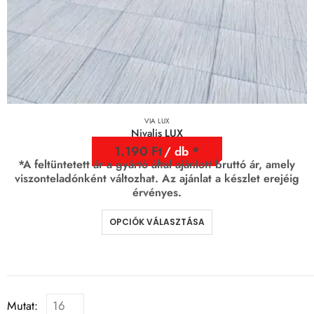
VIA LUX
Nivalis LUX
1.190
Ft
/ db
*A feltüntetett ár a gyártó által ajánlott bruttó ár, amely
viszonteladónként változhat. Az ajánlat a készlet erejéig
érvényes.
OPCIÓK VÁLASZTÁSA
Mutat: