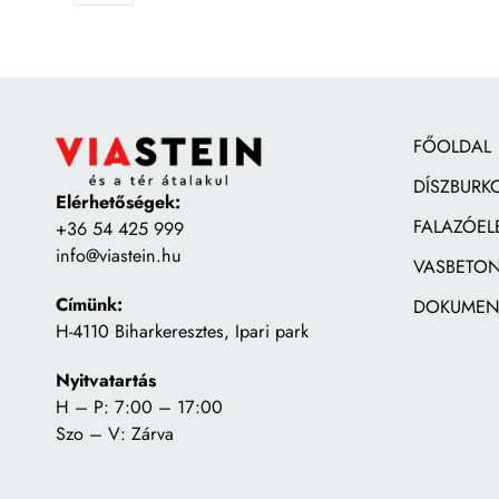
FŐOLDAL
DÍSZBURK
Elérhetőségek:
FALAZÓEL
+36 54 425 999
info@viastein.hu
VASBETON
Címünk:
DOKUMEN
H-4110 Biharkeresztes, Ipari park
Nyitvatartás
H – P: 7:00 – 17:00
Szo – V: Zárva