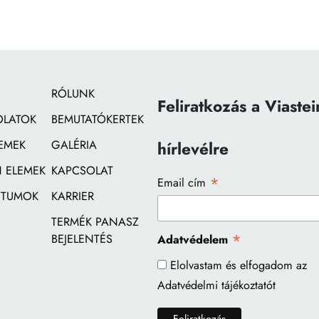
RÓLUNK
Feliratkozás a Viastei
OLATOK
BEMUTATÓKERTEK
EMEK
GALÉRIA
hírlevélre
 ELEMEK
KAPCSOLAT
*
Email cím
TUMOK
KARRIER
TERMÉK PANASZ
*
BEJELENTÉS
Adatvédelem
Elolvastam és elfogadom az
Adatvédelmi tájékoztatót